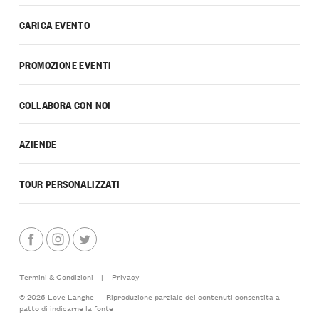
CARICA EVENTO
PROMOZIONE EVENTI
COLLABORA CON NOI
AZIENDE
TOUR PERSONALIZZATI
Termini & Condizioni
|
Privacy
© 2026 Love Langhe — Riproduzione parziale dei contenuti consentita a
patto di indicarne la fonte