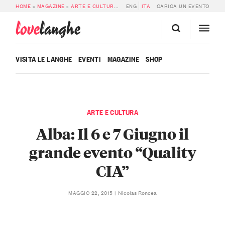
HOME
»
MAGAZINE
»
ARTE E CULTURA
»
ALBA: IL 6 E 7 GIUGNO IL GRANDE EV
ENG
ITA
CARICA UN EVENTO
love
langhe
VISITA LE LANGHE
EVENTI
MAGAZINE
SHOP
ARTE E CULTURA
Alba: Il 6 e 7 Giugno il
grande evento “Quality
CIA”
Nicolas Roncea
MAGGIO 22, 2015