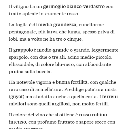
Il vitigno ha un
con
germoglio bianco-verdastro
tratto apicale interamente rosso.
La foglia è di
, cuneiforme-
media
grandezza
pentagonale, più larga che lunga, spesso priva di
lobi, ma a volte ne ha tre o cinque.
Il
o grande, leggermente
grappolo è medio-grande
spargolo, con due o tre ali; acino medio-piccolo,
ellissoidale, di colore blu-nero, con abbondante
pruina sulla buccia.
Ha notevole vigoria e
, con qualche
buona fertilità
raro caso di acinellatura. Predilige potatura mista
(
) ma si adatta anche a quella corta. I
guyot
terreni
migliori sono quelli
, non molto fertili.
argillosi
Il colore del vino che si ottiene è
rosso
rubino
, con profumo fruttato e sapore secco con
intenso
media struttura.