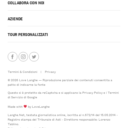
COLLABORA CON NOI
AZIENDE
TOUR PERSONALIZZATI
Termini & Condizioni
|
Privacy
© 2026 Love Langhe — Riproduzione parziale dei contenuti consentita a
patto di indicarne la fonte
Questo si è protetto da reCaptcha e si applicano la
Privacy Policy
e i
Termini
di Servizio
di Google
Made with
by LoveLanghe
Langhe.Net, testata giornalistica online, iscritta al n.672/14 del 15.05.2014 -
Registro stampa del Tribunale di Asti - Direttore responsabile: Lorenzo
Tablino.