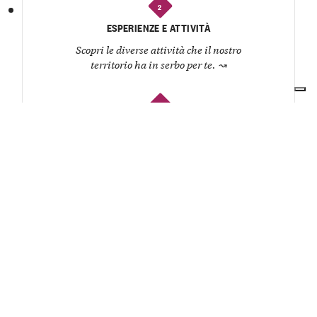
2
ESPERIENZE E ATTIVITÀ
Scopri le diverse attività che il nostro
territorio ha in serbo per te.
↝
3
RISTORANTI E OSTERIE
Organizza un pranzo o una cena e lasciati
coccolare dagli chef del territorio.
↝
4
CANTINE
Conosci i produttori, degusta i loro vini e
ascolta la storia di ogni etichetta.
↝