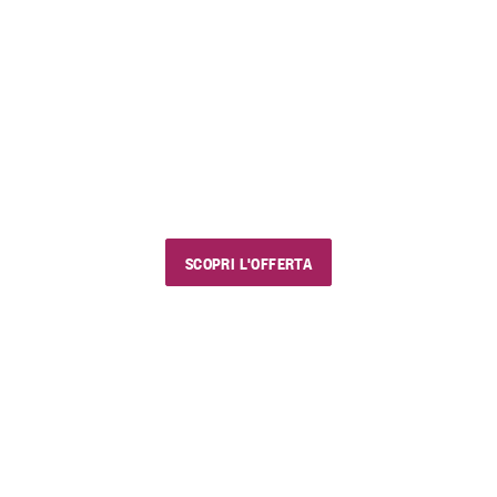
FINO AL 23 AGOSTO 2026
EstiVini
I nostri saldi estivi
Usa il codice sconto "estivini5" e goditi vini e
prodotti golosi, con chi vuoi e dove vuoi.
SCOPRI L'OFFERTA