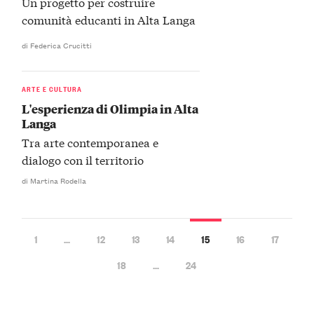
Un progetto per costruire
comunità educanti in Alta Langa
di Federica Crucitti
ARTE E CULTURA
L'esperienza di Olimpia in Alta
Langa
Tra arte contemporanea e
dialogo con il territorio
di Martina Rodella
1
…
12
13
14
15
16
17
18
…
24