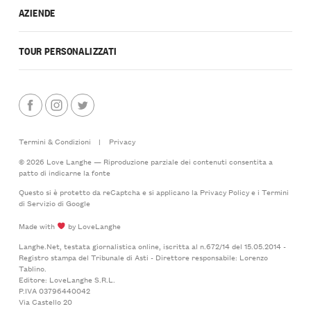
AZIENDE
TOUR PERSONALIZZATI
Termini & Condizioni
|
Privacy
© 2026 Love Langhe — Riproduzione parziale dei contenuti consentita a
patto di indicarne la fonte
Questo si è protetto da reCaptcha e si applicano la
Privacy Policy
e i
Termini
di Servizio
di Google
Made with
by LoveLanghe
Langhe.Net, testata giornalistica online, iscritta al n.672/14 del 15.05.2014 -
Registro stampa del Tribunale di Asti - Direttore responsabile: Lorenzo
Tablino.
Editore: LoveLanghe S.R.L.
P.IVA 03796440042
Via Castello 20