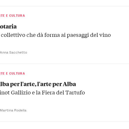
RTE E CULTURA
otaria
l collettivo che dà forma ai paesaggi del vino
 Anna Sacchetto
RTE E CULTURA
lba per l'arte, l'arte per Alba
inot Gallizio e la Fiera del Tartufo
 Martina Rodella