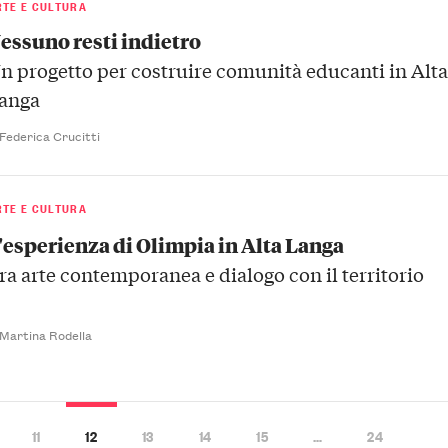
RTE E CULTURA
essuno resti indietro
n progetto per costruire comunità educanti in Alt
anga
 Federica Crucitti
RTE E CULTURA
'esperienza di Olimpia in Alta Langa
ra arte contemporanea e dialogo con il territorio
 Martina Rodella
11
12
13
14
15
…
24