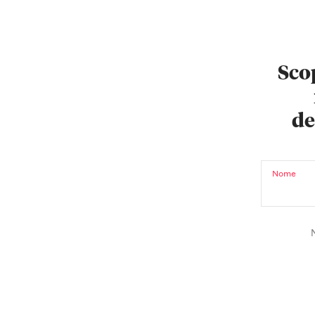
Scop
de
Nome