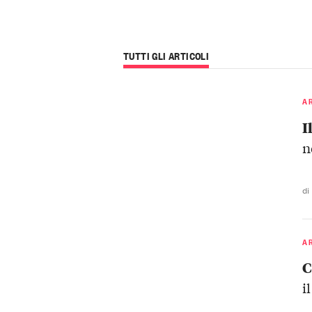
TUTTI GLI ARTICOLI
A
I
n
di
A
C
i