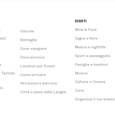
EVENTI
x
Wine & Food
Cascine
zati
Sagre e fiere
Botteghe
Musica e nightlife
Dove mangiare
à
Sport e passeggiate
Dove dormire
a
Famiglie e bambini
Location per Eventi
l Tartufo
Mostre
Come arrivare
Cultura e Cinema
Attrazioni e percorsi
ni
Corsi
Città e paesi delle Langhe
Organizza il tuo event