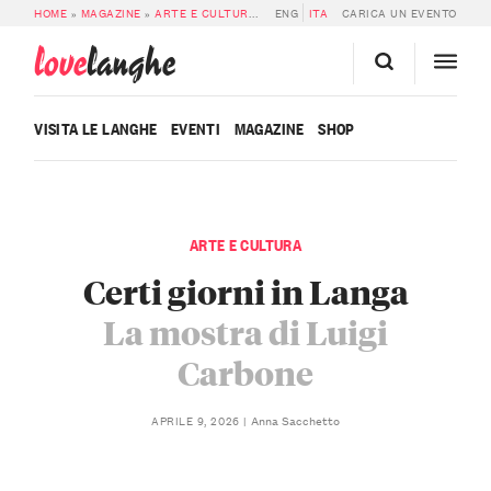
HOME
»
MAGAZINE
»
ARTE E CULTURA
»
CERTI GIORNI IN LANGA, LA MOSTRA 
ENG
ITA
CARICA UN EVENTO
love
langhe
VISITA LE LANGHE
EVENTI
MAGAZINE
SHOP
ARTE E CULTURA
Certi giorni in Langa
La mostra di Luigi
Carbone
Anna Sacchetto
APRILE 9, 2026