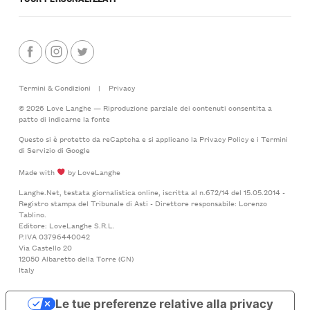
Termini & Condizioni
|
Privacy
© 2026 Love Langhe — Riproduzione parziale dei contenuti consentita a
patto di indicarne la fonte
Questo si è protetto da reCaptcha e si applicano la
Privacy Policy
e i
Termini
di Servizio
di Google
Made with
by LoveLanghe
Langhe.Net, testata giornalistica online, iscritta al n.672/14 del 15.05.2014 -
Registro stampa del Tribunale di Asti - Direttore responsabile: Lorenzo
Tablino.
Editore: LoveLanghe S.R.L.
P.IVA 03796440042
Via Castello 20
12050 Albaretto della Torre (CN)
Italy
Le tue preferenze relative alla privacy