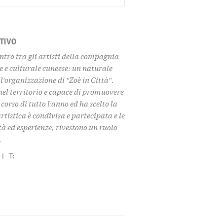
TIVO
ntro tra gli artisti della compagnia
le e culturale cuneese: un naturale
l′organizzazione di ″Zoè in Città″.
nel territorio e capace di promuovere
 corso di tutto l′anno ed ha scelto la
rtistica è condivisa e partecipata e le
à ed esperienze, rivestono un ruolo
.
|
T: