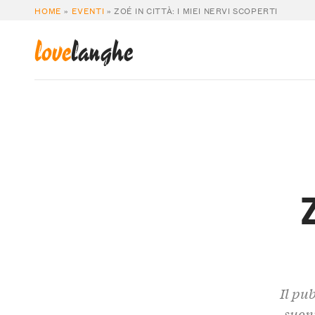
HOME
»
EVENTI
»
ZOÉ IN CITTÀ: I MIEI NERVI SCOPERTI
love
langhe
Z
Il pu
suoni