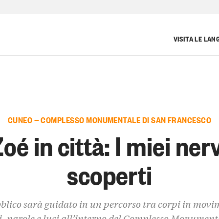
VISITA LE LAN
CUNEO — COMPLESSO MONUMENTALE DI SAN FRANCESCO
oé in città: I miei ner
scoperti
bblico sarà guidato in un percorso tra corpi in movi
, parole e luci all’interno del Complesso Monument