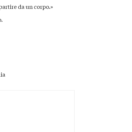
partire da un corpo.»
o.
lia