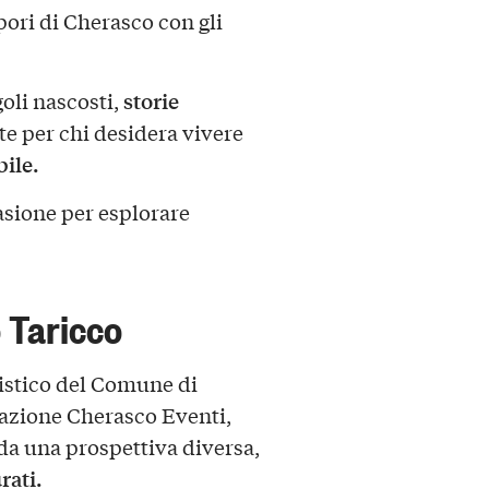
pori di
Cherasco
con gli
storie
goli nascosti,
te per chi desidera vivere
ile.
asione per esplorare
 Taricco
ristico del Comune di
iazione Cherasco Eventi,
da una prospettiva diversa,
rati.