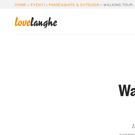
HOME
»
EVENTI
»
PASSEGGIATE & OUTDOOR
»
WALKING TOUR: 
love
langhe
Wa
I
scopre