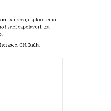
.
tore
barocco, esploreremo
o i suoi capolavori, tra
o
.
herasco, CN, Italia