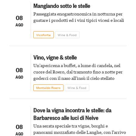
Mangiando sotto le stelle
Passeggiata enogastronomica in notturna per
08
gustare i prodotti ed i vini tipici vicesi e locali
AGO
Vicoforte
Wine & Food
Vino, vigne & stelle
Un'apericena a buffet, a lume di candela, nel
08
cuore del Roero, dal tramonto fino a notte per
AGO
goderci con il naso all'insù il cielo stellato
Montaldo Roero
Wine & Food
Dove la vigna incontra le stelle: da
Barbaresco alle luci di Neive
08
Una serata speciale tra vigne, borghi e
panorami mozzafiato delle Langhe, con l’arrivo
AGO