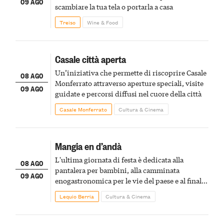
09 AGO
scambiare la tua tela o portarla a casa
Treiso
Wine & Food
Casale città aperta
Un’iniziativa che permette di riscoprire Casale
08 AGO
Monferrato attraverso aperture speciali, visite
09 AGO
guidate e percorsi diffusi nel cuore della città
Casale Monferrato
Cultura & Cinema
Mangia en d’andà
L'ultima giornata di festa è dedicata alla
08 AGO
pantalera per bambini, alla camminata
09 AGO
enogastronomica per le vie del paese e al finale
pirotecnico
Lequio Berria
Cultura & Cinema