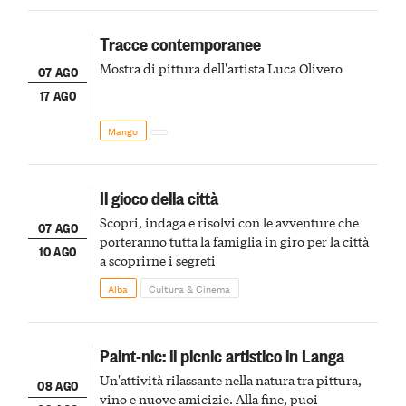
Tracce contemporanee
Mostra di pittura dell'artista Luca Olivero
07 AGO
17 AGO
Mango
Il gioco della città
Scopri, indaga e risolvi con le avventure che
07 AGO
porteranno tutta la famiglia in giro per la città
10 AGO
a scoprirne i segreti
Alba
Cultura & Cinema
Paint-nic: il picnic artistico in Langa
Un'attività rilassante nella natura tra pittura,
08 AGO
vino e nuove amicizie. Alla fine, puoi