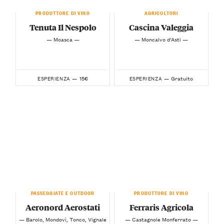
PRODUTTORE DI VINO
AGRICOLTORI
Tenuta Il Nespolo
Cascina Valeggia
— Moasca —
— Moncalvo d'Asti —
15€
Gratuito
ESPERIENZA —
ESPERIENZA —
PASSEGGIATE E OUTDOOR
PRODUTTORE DI VINO
Aeronord Aerostati
Ferraris Agricola
— Barolo, Mondovì, Tonco, Vignale
— Castagnole Monferrato —