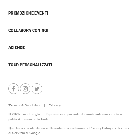
PROMOZIONE EVENTI
COLLABORA CON NOI
AZIENDE
TOUR PERSONALIZZATI
Termini & Condizioni
|
Privacy
© 2026 Love Langhe — Riproduzione parziale dei contenuti consentita a
patto di indicarne la fonte
Questo si è protetto da reCaptcha e si applicano la
Privacy Policy
e i
Termini
di Servizio
di Google