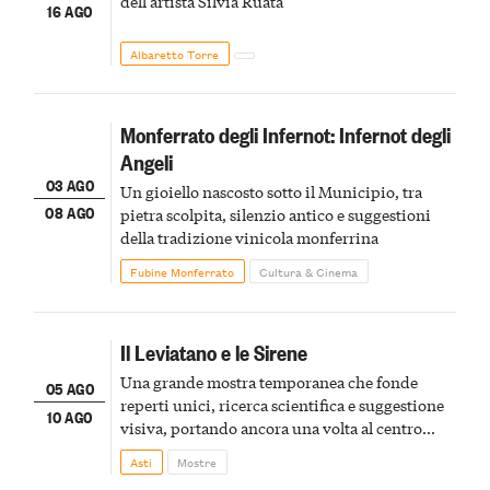
dell'artista Silvia Ruata
16 AGO
Albaretto Torre
Monferrato degli Infernot: Infernot degli
Angeli
03 AGO
Un gioiello nascosto sotto il Municipio, tra
08 AGO
pietra scolpita, silenzio antico e suggestioni
della tradizione vinicola monferrina
Fubine Monferrato
Cultura & Cinema
Il Leviatano e le Sirene
Una grande mostra temporanea che fonde
05 AGO
reperti unici, ricerca scientifica e suggestione
10 AGO
visiva, portando ancora una volta al centro
della scena le meraviglie del passato astigiano
Asti
Mostre