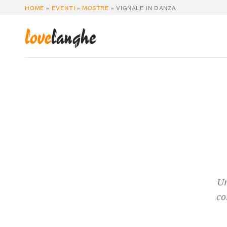
HOME
»
EVENTI
»
MOSTRE
»
VIGNALE IN DANZA
love
langhe
Un
co