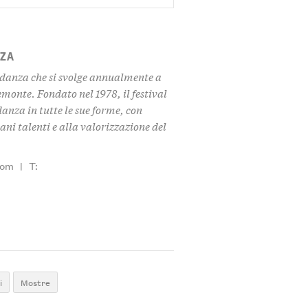
NZA
i danza che si svolge annualmente a
emonte. Fondato nel 1978, il festival
anza in tutte le sue forme, con
ni talenti e alla valorizzazione del
com
|
T:
i
Mostre