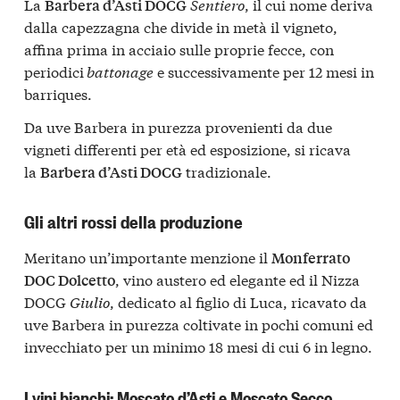
La
Sentiero
, il cui nome deriva
Barbera d’Asti DOCG
dalla capezzagna che divide in metà il vigneto,
affina prima in acciaio sulle proprie fecce, con
periodici
battonage
e successivamente per 12 mesi in
barriques.
Da uve Barbera in purezza provenienti da due
vigneti differenti per età ed esposizione, si ricava
la
tradizionale.
Barbera d’Asti DOCG
Gli altri rossi della produzione
Meritano un’importante menzione il
Monferrato
, vino austero ed elegante ed il Nizza
DOC Dolcetto
DOCG
Giulio
, dedicato al figlio di Luca, ricavato da
uve Barbera in purezza coltivate in pochi comuni ed
invecchiato per un minimo 18 mesi di cui 6 in legno.
I vini bianchi: Moscato d’Asti e Moscato Secco