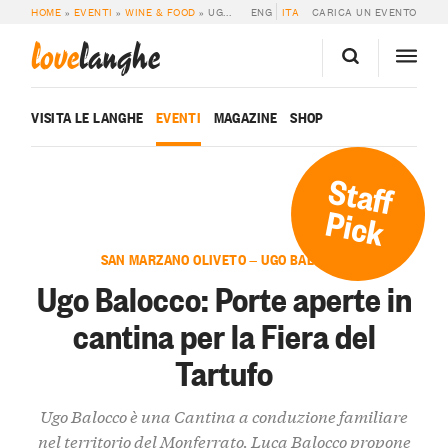
HOME
»
EVENTI
»
WINE & FOOD
»
UGO BALOCCO: PORTE APERTE IN CANTINA PER LA FIERA DEL TARTUFO
ENG
ITA
CARICA UN EVENTO
love
langhe
VISITA LE LANGHE
EVENTI
MAGAZINE
SHOP
Staff
Pick
SAN MARZANO OLIVETO — UGO BALOCCO
Ugo Balocco: Porte aperte in
cantina per la Fiera del
Tartufo
Ugo Balocco è una Cantina a conduzione familiare
nel territorio del Monferrato. Luca Balocco propone