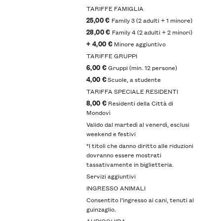
TARIFFE FAMIGLIA
25,00 €
Family 3 (2 adulti + 1 minore)
28,00 €
Family 4 (2 adulti + 2 minori)
+ 4,00 €
Minore aggiuntivo
TARIFFE GRUPPI
6,00 €
Gruppi (min. 12 persone)
4,00 €
Scuole, a studente
TARIFFA SPECIALE RESIDENTI
8,00 €
Residenti della Città di
Mondovì
Valido dal martedì al venerdì, esclusi
weekend e festivi
*I titoli che danno diritto alle riduzioni
dovranno essere mostrati
tassativamente in biglietteria.
Servizi aggiuntivi
INGRESSO ANIMALI
Consentito l’ingresso ai cani, tenuti al
guinzaglio.
AUDIOGUIDA