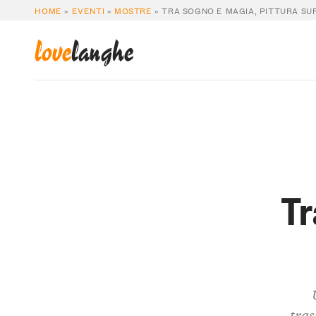
HOME
»
EVENTI
»
MOSTRE
»
TRA SOGNO E MAGIA, PITTURA SU
love
langhe
Tr
tras