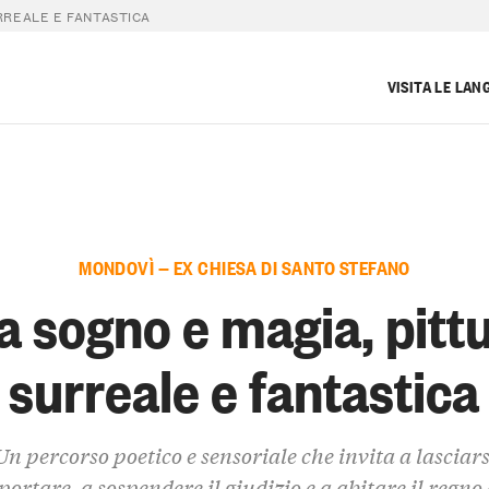
RREALE E FANTASTICA
VISITA LE LAN
MONDOVÌ — EX CHIESA DI SANTO STEFANO
a sogno e magia, pitt
surreale e fantastica
Un percorso poetico e sensoriale che invita a lasciars
portare, a sospendere il giudizio e a abitare il regno