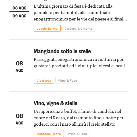
L'ultima giornata di festa è dedicata alla
08 AGO
pantalera per bambini, alla camminata
09 AGO
enogastronomica per le vie del paese e al finale
pirotecnico
Lequio Berria
Cultura & Cinema
Mangiando sotto le stelle
Passeggiata enogastronomica in notturna per
08
gustare i prodotti ed i vini tipici vicesi e locali
AGO
Vicoforte
Wine & Food
Vino, vigne & stelle
Un'apericena a buffet, a lume di candela, nel
08
cuore del Roero, dal tramonto fino a notte per
AGO
goderci con il naso all'insù il cielo stellato
Montaldo Roero
Wine & Food