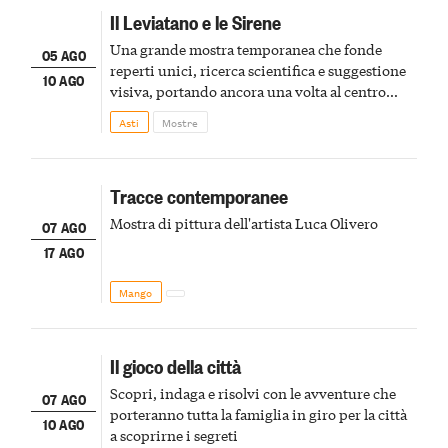
Il Leviatano e le Sirene
Una grande mostra temporanea che fonde
05 AGO
reperti unici, ricerca scientifica e suggestione
10 AGO
visiva, portando ancora una volta al centro
della scena le meraviglie del passato astigiano
Asti
Mostre
Tracce contemporanee
Mostra di pittura dell'artista Luca Olivero
07 AGO
17 AGO
Mango
Il gioco della città
Scopri, indaga e risolvi con le avventure che
07 AGO
porteranno tutta la famiglia in giro per la città
10 AGO
a scoprirne i segreti