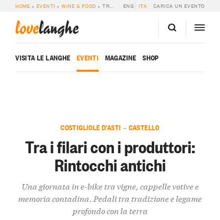
HOME
»
EVENTI
»
WINE & FOOD
»
TRA I FILARI CON I PRODUTTORI: RINTOCCHI ANTICHI
ENG
ITA
CARICA UN EVENTO
love
langhe
VISITA LE LANGHE
EVENTI
MAGAZINE
SHOP
COSTIGLIOLE D’ASTI — CASTELLO
Tra i filari con i produttori:
Rintocchi antichi
Una giornata in e-bike tra vigne, cappelle votive e
memoria contadina. Pedali tra tradizione e legame
profondo con la terra