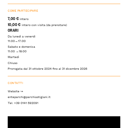
COME PARTECIPARE
7,00 €
intero
10,00 €
intero con visita (da prenotare)
ORARI
Da lunedì a venerdì
11:00→17:00
Sabato e domenica
11:00 →18:00
Martedì
Chiuso
Prorogata dal 31 ottobre 2024 fino al 31 dicembre 2026
CONTATTI
Website ↝
enteparchi@parchiastigiani.it
Tel: +39 0141 592091