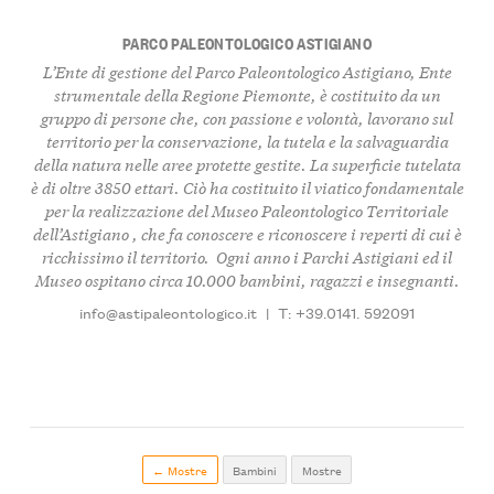
PARCO PALEONTOLOGICO ASTIGIANO
L’Ente di gestione del
Parco Paleontologico Astigiano
, Ente
strumentale della Regione Piemonte, è
costituito da un
gruppo di persone
che, con passione e volontà, l
avorano sul
territorio per la conservazione, la tutela e la salvaguardia
della natura nelle aree protette gestite
. La superficie tutelata
è di oltre
3850 ettar
i. Ciò ha costituito il viatico fondamentale
per la realizzazione del
Museo Paleontologico Territoriale
dell’Astigiano
, che fa conoscere e riconoscere i
reperti di cui è
ricchissimo il territorio
. Ogni anno i Parchi Astigiani ed il
Museo
ospitano circa 10.000 bambini, ragazzi e insegnanti
.
info@astipaleontologico.it
|
T: +39.0141. 592091
← Mostre
Bambini
Mostre