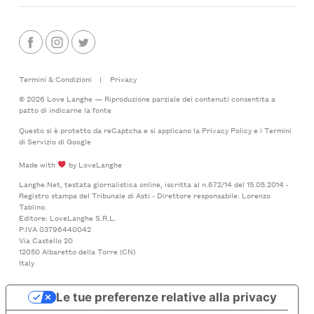
Termini & Condizioni
|
Privacy
© 2026 Love Langhe — Riproduzione parziale dei contenuti consentita a
patto di indicarne la fonte
Questo si è protetto da reCaptcha e si applicano la
Privacy Policy
e i
Termini
di Servizio
di Google
Made with
by LoveLanghe
Langhe.Net, testata giornalistica online, iscritta al n.672/14 del 15.05.2014 -
Registro stampa del Tribunale di Asti - Direttore responsabile: Lorenzo
Tablino.
Editore: LoveLanghe S.R.L.
P.IVA 03796440042
Via Castello 20
12050 Albaretto della Torre (CN)
Italy
Le tue preferenze relative alla privacy