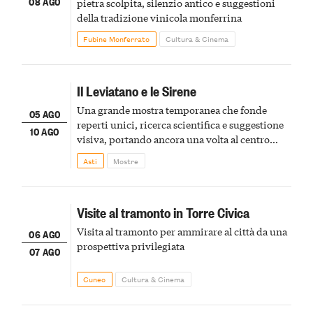
08 AGO
pietra scolpita, silenzio antico e suggestioni
della tradizione vinicola monferrina
Fubine Monferrato
Cultura & Cinema
Il Leviatano e le Sirene
Una grande mostra temporanea che fonde
05 AGO
reperti unici, ricerca scientifica e suggestione
10 AGO
visiva, portando ancora una volta al centro
della scena le meraviglie del passato astigiano
Asti
Mostre
Visite al tramonto in Torre Civica
Visita al tramonto per ammirare al città da una
06 AGO
prospettiva privilegiata
07 AGO
Cuneo
Cultura & Cinema