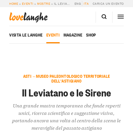
HOME
»
EVENTI
»
MOSTRE
»
IL LEVIATANO E LE SIRENE
ENG
ITA
CARICA UN EVENTO
love
langhe
VISITA LE LANGHE
EVENTI
MAGAZINE
SHOP
ASTI — MUSEO PALEONTOLOGICO TERRITORIALE
DELL'ASTIGIANO
Il Leviatano e le Sirene
Una grande mostra temporanea che fonde reperti
unici, ricerca scientifica e suggestione visiva,
portando ancora una volta al centro della scena le
meraviglie del passato astigiano