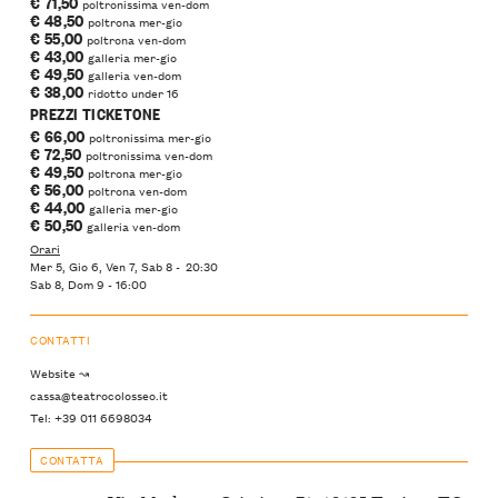
€ 71,50
poltronissima ven-dom
€ 48,50
poltrona mer-gio
€ 55,00
poltrona ven-dom
€ 43,00
galleria mer-gio
€ 49,50
galleria ven-dom
€ 38,00
ridotto under 16
PREZZI TICKETONE
€ 66,00
poltronissima mer-gio
€ 72,50
poltronissima ven-dom
€ 49,50
poltrona mer-gio
€ 56,00
poltrona ven-dom
€ 44,00
galleria mer-gio
€ 50,50
galleria ven-dom
Orari
Mer 5, Gio 6, Ven 7, Sab 8 - 20:30
Sab 8, Dom 9 - 16:00
CONTATTI
Website ↝
cassa@teatrocolosseo.it
Tel: +39 011 6698034
CONTATTA