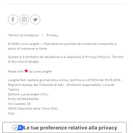
Termini & Condizioni
|
Privacy
© 2026 Love Langhe — Riproduzione parziale dei contenuti consentita a
patto di indicarne la fonte
Questo si è protetto da reCaptcha e si applicano la
Privacy Policy
e i
Termini
di Servizio
di Google
Made with
by LoveLanghe
Langhe.Net, testata giornalistica online, iscritta al n.672/14 del 15.05.2014 -
Registro stampa del Tribunale di Asti - Direttore responsabile: Lorenzo
Tablino.
Editore: LoveLanghe S.R.L.
P.IVA 03796440042
Via Castello 20
12050 Albaretto della Torre (CN)
Italy
Le tue preferenze relative alla privacy