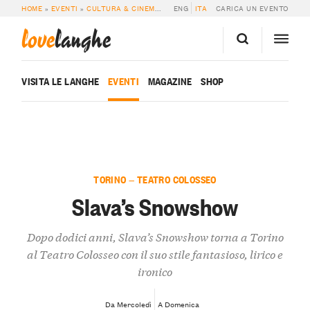
HOME
»
EVENTI
»
CULTURA & CINEMA
»
SLAVA’S SNOWSHOW
ENG
ITA
CARICA UN EVENTO
love
langhe
VISITA LE LANGHE
EVENTI
MAGAZINE
SHOP
TORINO — TEATRO COLOSSEO
Slava’s Snowshow
Dopo dodici anni, Slava’s Snowshow torna a Torino
al Teatro Colosseo con il suo stile fantasioso, lirico e
ironico
Da Mercoledì
A Domenica