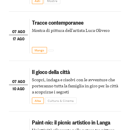
Asti
Mostre
Tracce contemporanee
Mostra di pittura dell'artista Luca Olivero
07 AGO
17 AGO
Mango
Il gioco della città
Scopri, indaga e risolvi con le avventure che
07 AGO
porteranno tutta la famiglia in giro per la città
10 AGO
a scoprirne i segreti
Alba
Cultura & Cinema
Paint-nic: il picnic artistico in Langa
Un'attività rilassante nella natura tra pittura,