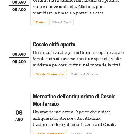
08 AGO
vino e nuove amicizie. Alla fine, puoi
09 AGO
scambiare la tua tela o portarla a casa
Treiso
Wine & Food
Casale città aperta
Un’iniziativa che permette di riscoprire Casale
08 AGO
Monferrato attraverso aperture speciali, visite
09 AGO
guidate e percorsi diffusi nel cuore della città
Casale Monferrato
Cultura & Cinema
Mercatino dell’antiquariato di Casale
Monferrato
09
Un grande mercato all’aperto che unisce
antiquariato, storia e vita cittadina,
AGO
trasformando ogni mese il centro di Casale
Monferrato in un luogo di scoperta e racconto
Casale Monferrato
Sagre & Fiere