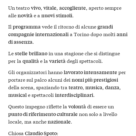
Un teatro
,
,
, aperto sempre
vivo
vitale
accogliente
alle
e a
.
novità
nuovi
stimoli
Il
vede il ritorno di alcune
programma
grandi
a Torino dopo molti
compagnie internazionali
anni
.
di assenza
Le
in una stagione che si distingue
stelle
brillano
per la
e la
degli spettacoli.
qualità
varietà
Gli organizzatori hanno
per
lavorato intensamente
portare sul palco alcuni dei
nomi più prestigiosi
della scena, spaziando tra
,
,
,
teatro
musica
danza
e spettacoli
.
musical
interdisciplinari
Questo impegno riflette la
di essere un
volontà
non solo a livello
punto di riferimento culturale
locale, ma anche
.
nazionale
Chiosa
:
Claudio Spoto