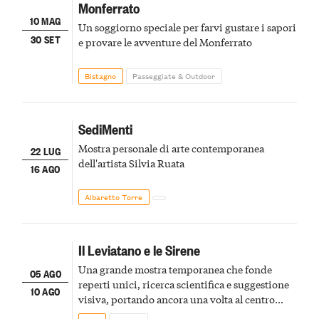
Monferrato
10 MAG
Un soggiorno speciale per farvi gustare i sapori
30 SET
e provare le avventure del Monferrato
Bistagno
Passeggiate & Outdoor
SediMenti
Mostra personale di arte contemporanea
22 LUG
dell'artista Silvia Ruata
16 AGO
Albaretto Torre
Il Leviatano e le Sirene
Una grande mostra temporanea che fonde
05 AGO
reperti unici, ricerca scientifica e suggestione
10 AGO
visiva, portando ancora una volta al centro
della scena le meraviglie del passato astigiano