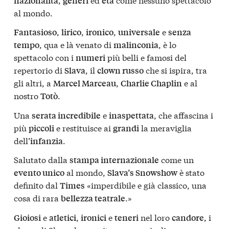
nazionalità
generi
età
al mondo.
,
,
,
e
Fantasioso
lirico
ironico
universale
senza
, qua e là venato di
, è lo
tempo
malinconia
spettacolo con i
più belli e famosi del
numeri
repertorio di
, il
che si ispira, tra
Slava
clown russo
gli altri, a
,
e al
Marcel Marceau
Charlie Chaplin
nostro
.
Totò
Una
e
, che affascina i
serata incredibile
inaspettata
più
e restituisce ai
la meraviglia
piccoli
grandi
dell’
.
infanzia
Salutato dalla
come un
stampa internazionale
al mondo,
è stato
evento unico
Slava’s Snowshow
definito dal
«imperdibile e già classico, una
Times
cosa di rara
.»
bellezza teatrale
e
,
e
nel loro
, i
Gioiosi
atletici
ironici
teneri
candore