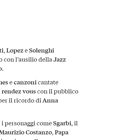
ti
Lopez
Solenghi
,
e
Jazz
o con l’ausilio della
o
.
hes
canzoni
e
cantate
rendez vous
o
con il pubblico
Anna
er il ricordo di
Sgarbi
e i personaggi come
, il
Maurizio Costanzo
Papa
,