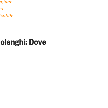
agione
ni
icabile
Solenghi: Dove