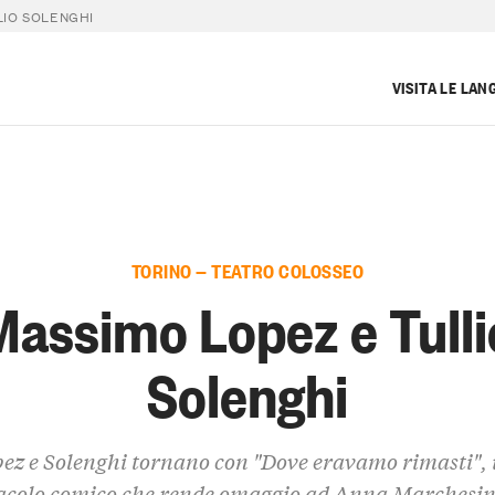
LIO SOLENGHI
VISITA LE LAN
TORINO — TEATRO COLOSSEO
Massimo Lopez e Tulli
Solenghi
ez e Solenghi tornano con "Dove eravamo rimasti",
acolo comico che rende omaggio ad Anna Marchesin