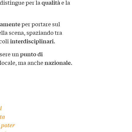
qualità
 distingue per la
e la
nsamente
per portare sul
lla scena, spaziando tra
interdisciplinari
coli
.
punto di
ssere un
nazionale
o locale, ma anche
.
i
ta
 poter