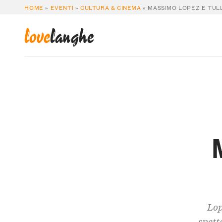
HOME
»
EVENTI
»
CULTURA & CINEMA
»
MASSIMO LOPEZ E TUL
love
langhe
Lop
spett