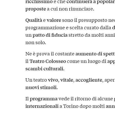
ricchissimo
continuerà a popolar
e che
proposte
a cui non rinunciare.
Qualità
valore
e
sono il presupposto nec
d
programmazione e scelta curato dalla
patto di fiducia
un
stretto da molti anni
non solo.
aumento di spetta
Ne è prova il costante
Teatro Colosseo
ap
il
come un luogo di
scambi culturali
.
vivo
vitale
accogliente
Un teatro
,
,
, ape
nuovi
stimoli
.
programma
Il
vede il ritorno di alcune
internazionali
ann
a Torino dopo molti