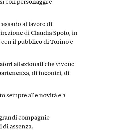
si
personaggi
con
e
essario al lavoro di
irezione
Claudia Spoto
di
, in
pubblico di Torino
 con il
e
tori affezionati
che vivono
partenenza
incontri
, di
, di
novità
rto sempre alle
e a
grandi compagnie
i di assenza
.