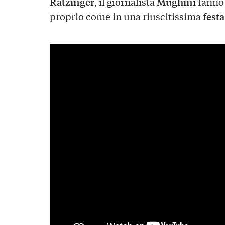
Ratzinger
Mughini
, il giornalista
fanno 
festa
proprio come in una riuscitissima