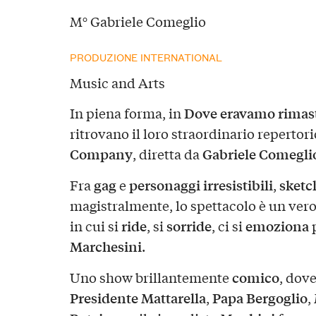
M° Gabriele Comeglio
PRODUZIONE INTERNATIONAL
Music and Arts
Dove eravamo rimas
In piena forma, in
ritrovano il loro straordinario repertori
Company
Gabriele Comegli
, diretta da
gag
personaggi irresistibili
sketc
Fra
e
,
magistralmente, lo spettacolo è un ver
ride
sorride
emoziona
in cui si
, si
, ci si
p
Marchesini
.
comico
Uno show brillantemente
, dov
Presidente Mattarella
Papa Bergoglio
,
,