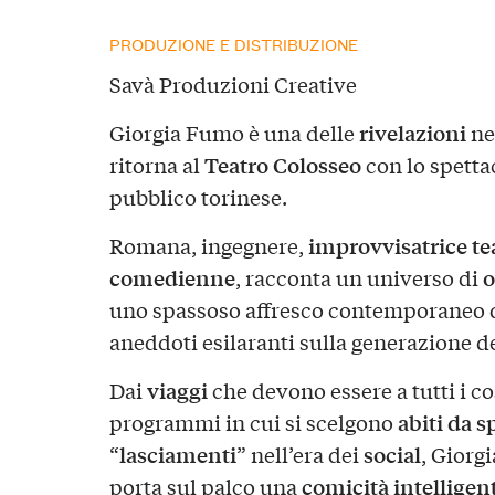
PRODUZIONE E DISTRIBUZIONE
Savà Produzioni Creative
rivelazioni
Giorgia Fumo è una delle
ne
Teatro Colosseo
ritorna al
con lo spettac
pubblico torinese.
improvvisatrice te
Romana, ingegnere,
comedienne
o
, racconta un universo di
uno spassoso affresco contemporaneo d
aneddoti esilaranti sulla generazione d
viaggi
Dai
che devono essere a tutti i co
abiti da s
programmi in cui si scelgono
lasciamenti
social
“
” nell’era dei
, Giorg
comicità intelligen
porta sul palco una