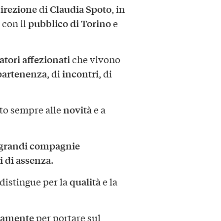
irezione
Claudia Spoto
di
, in
pubblico di Torino
 con il
e
tori affezionati
che vivono
partenenza
incontri
, di
, di
novità
rto sempre alle
e a
grandi compagnie
i di assenza
.
qualità
 distingue per la
e la
nsamente
per portare sul