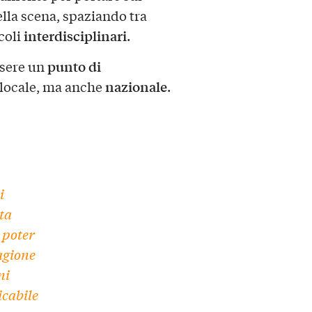
lla scena, spaziando tra
interdisciplinari
coli
.
punto di
ssere un
nazionale
o locale, ma anche
.
i
ta
 poter
agione
ni
icabile