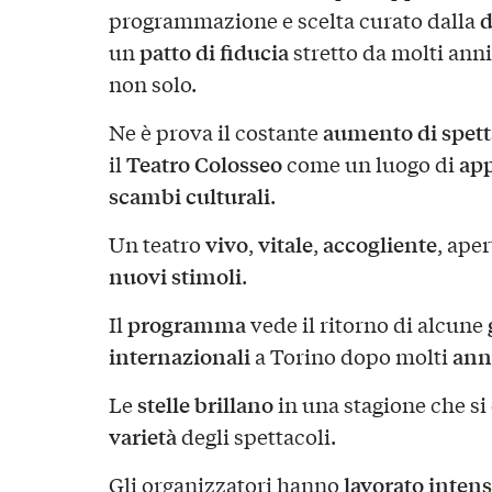
d
programmazione e scelta curato dalla
patto di fiducia
un
stretto da molti anni
non solo.
aumento di spetta
Ne è prova il costante
Teatro Colosseo
ap
il
come un luogo di
scambi culturali
.
vivo
vitale
accogliente
Un teatro
,
,
, ape
nuovi
stimoli
.
programma
Il
vede il ritorno di alcune
internazionali
ann
a Torino dopo molti
stelle
brillano
Le
in una stagione che si
varietà
degli spettacoli.
lavorato inte
Gli organizzatori hanno