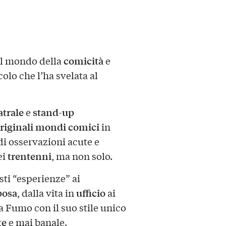
comicità
l mondo della
e
olo che l’ha svelata al
atrale
stand-up
e
riginali mondi comici
in
i osservazioni acute e
trentenni
ei
, ma non solo.
sti “esperienze” ai
posa
ufficio
, dalla vita in
ai
ia Fumo con il suo stile unico
te
e mai banale.