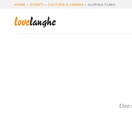
HOME
»
EVENTI
»
CULTURA & CINEMA
»
GIORGIA FUMO
love
langhe
Uno s