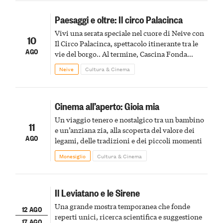
Paesaggi e oltre: Il circo Palacinca
Vivi una serata speciale nel cuore di Neive con
10
Il Circo Palacinca, spettacolo itinerante tra le
AGO
vie del borgo.. Al termine, Cascina Fonda
Winery offrirà una degustazione di due
Neive
Cultura & Cinema
spumanti.
Cinema all’aperto: Gioia mia
Un viaggio tenero e nostalgico tra un bambino
11
e un’anziana zia, alla scoperta del valore dei
AGO
legami, delle tradizioni e dei piccoli momenti
Monesiglio
Cultura & Cinema
Il Leviatano e le Sirene
Una grande mostra temporanea che fonde
12 AGO
reperti unici, ricerca scientifica e suggestione
17 AGO