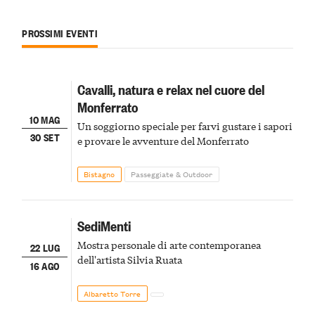
PROSSIMI EVENTI
Cavalli, natura e relax nel cuore del
Monferrato
10 MAG
Un soggiorno speciale per farvi gustare i sapori
30 SET
e provare le avventure del Monferrato
Bistagno
Passeggiate & Outdoor
SediMenti
Mostra personale di arte contemporanea
22 LUG
dell'artista Silvia Ruata
16 AGO
Albaretto Torre