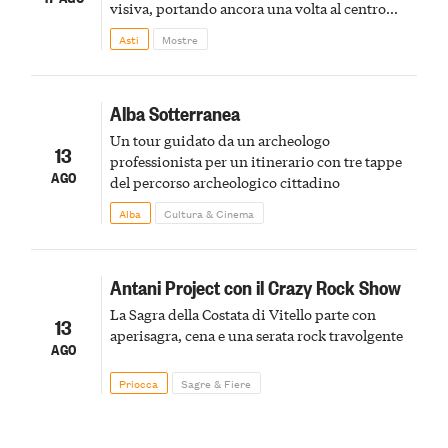
visiva, portando ancora una volta al centro
della scena le meraviglie del passato astigiano
Asti
Mostre
Alba Sotterranea
Un tour guidato da un archeologo
13
professionista per un itinerario con tre tappe
AGO
del percorso archeologico cittadino
Alba
Cultura & Cinema
Antani Project con il Crazy Rock Show
La Sagra della Costata di Vitello parte con
13
aperisagra, cena e una serata rock travolgente
AGO
Priocca
Sagre & Fiere