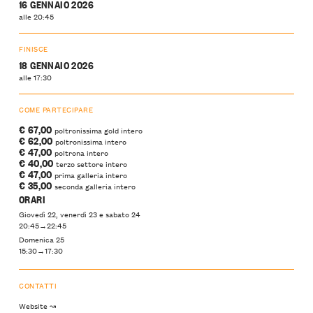
16 GENNAIO 2026
alle 20:45
FINISCE
18 GENNAIO 2026
alle 17:30
COME PARTECIPARE
€ 67,00
poltronissima gold intero
€ 62,00
poltronissima intero
€ 47,00
poltrona intero
€ 40,00
terzo settore intero
€ 47,00
prima galleria intero
€ 35,00
seconda galleria intero
ORARI
Giovedì 22, venerdì 23 e sabato 24
20:45→22:45
Domenica 25
15:30→17:30
CONTATTI
Website ↝