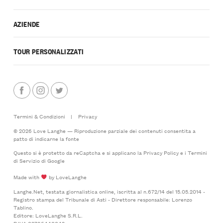
AZIENDE
TOUR PERSONALIZZATI
Termini & Condizioni
|
Privacy
© 2026 Love Langhe — Riproduzione parziale dei contenuti consentita a
patto di indicarne la fonte
Questo si è protetto da reCaptcha e si applicano la
Privacy Policy
e i
Termini
di Servizio
di Google
Made with
by LoveLanghe
Langhe.Net, testata giornalistica online, iscritta al n.672/14 del 15.05.2014 -
Registro stampa del Tribunale di Asti - Direttore responsabile: Lorenzo
Tablino.
Editore: LoveLanghe S.R.L.
P.IVA 03796440042