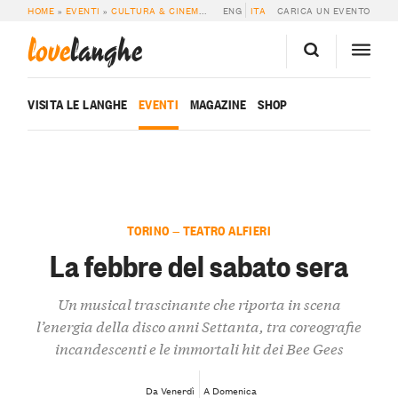
HOME
»
EVENTI
»
CULTURA & CINEMA
»
LA FEBBRE DEL SABATO SERA
ENG
ITA
CARICA UN EVENTO
love
langhe
VISITA LE LANGHE
EVENTI
MAGAZINE
SHOP
TORINO — TEATRO ALFIERI
La febbre del sabato sera
Un musical trascinante che riporta in scena
l’energia della disco anni Settanta, tra coreografie
incandescenti e le immortali hit dei Bee Gees
Da Venerdì
A Domenica