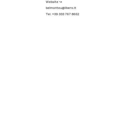
Website ↝
belmonteu@libero.it
Tel: +39 333 767 8652