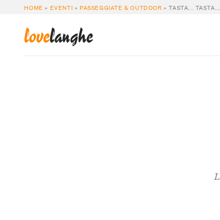
HOME
»
EVENTI
»
PASSEGGIATE & OUTDOOR
»
TASTA… TASTA
love
langhe
L