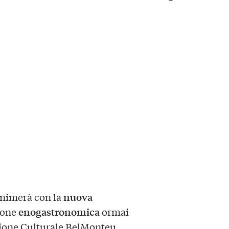
nuova
animerà con la
enogastronomica
ione
ormai
zione Culturale BelMonteu.