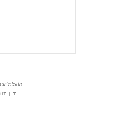
turisticain
.IT
|
T: