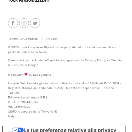
Termini & Condizioni
|
Privacy
© 2026 Love Langhe — Riproduzione parziale dei contenuti consentita a
patto di indicarne la fonte
Questo si è protetto da reCaptcha e si applicano la
Privacy Policy
e i
Termini
di Servizio
di Google
Made with
by LoveLanghe
Langhe.Net, testata giornalistica online, iscritta al n.672/14 del 15.05.2014 -
Registro stampa del Tribunale di Asti - Direttore responsabile: Lorenzo
Tablino.
Editore: LoveLanghe S.R.L.
P.IVA 03796440042
Via Castello 20
12050 Albaretto della Torre (CN)
Italy
Le tue preferenze relative alla privacy