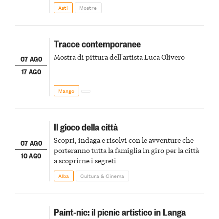
della scena le meraviglie del passato astigiano
Asti
Mostre
Tracce contemporanee
Mostra di pittura dell'artista Luca Olivero
07 AGO
17 AGO
Mango
Il gioco della città
Scopri, indaga e risolvi con le avventure che
07 AGO
porteranno tutta la famiglia in giro per la città
10 AGO
a scoprirne i segreti
Alba
Cultura & Cinema
Paint-nic: il picnic artistico in Langa