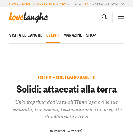
HOME
»
EVENTI
»
CULTURA & CINEMA
»
SOLIDI: ATTACCATI ALLA TERRA
ENG
ITA
CARICA UN EVENTO
love
langhe
VISITA LE LANGHE
EVENTI
MAGAZINE
SHOP
TORINO — CINETEATRO BARETTI
Solidi: attaccati alla terra
Un’anteprima dedicata all’Himalaya e alle sue
comunità, tra cinema, testimonianza e un progetto
di solidarietà attiva
Da Venerdì
A Venerdì