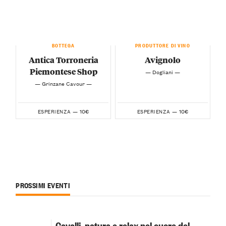
BOTTEGA
PRODUTTORE DI VINO
Antica Torroneria
Avignolo
Piemontese Shop
— Dogliani —
— Grinzane Cavour —
10€
10€
ESPERIENZA —
ESPERIENZA —
PROSSIMI EVENTI
Cavalli, natura e relax nel cuore del