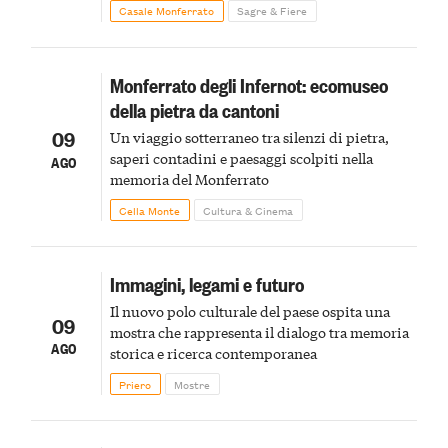
Monferrato in un luogo di scoperta e racconto
Casale Monferrato
Sagre & Fiere
Monferrato degli Infernot: ecomuseo
della pietra da cantoni
09
Un viaggio sotterraneo tra silenzi di pietra,
saperi contadini e paesaggi scolpiti nella
AGO
memoria del Monferrato
Cella Monte
Cultura & Cinema
Immagini, legami e futuro
Il nuovo polo culturale del paese ospita una
09
mostra che rappresenta il dialogo tra memoria
AGO
storica e ricerca contemporanea
Priero
Mostre