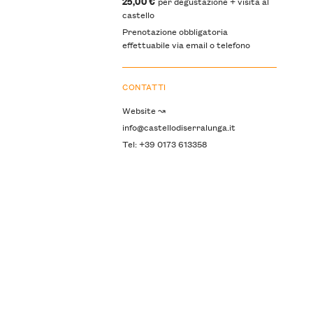
25,00 €
per degustazione + visita al
castello
Prenotazione obbligatoria
effettuabile via email o telefono
CONTATTI
Website ↝
info@castellodiserralunga.it
Tel: +39 0173 613358