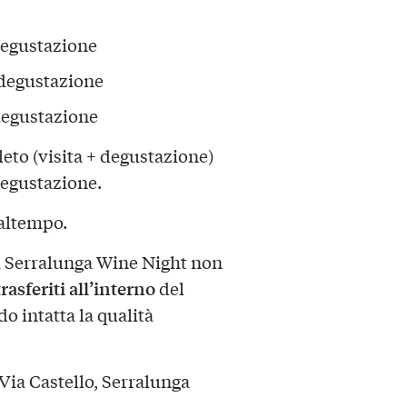
 degustazione
 degustazione
 degustazione
eto (visita + degustazione)
degustazione.
maltempo.
a Serralunga Wine Night non
asferiti all’interno
del
o intatta la qualità
 Via Castello, Serralunga