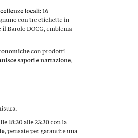
cellenze locali
: 16
 ognuno con tre etichette in
e il Barolo DOCG, emblema
tronomiche
con prodotti
unisce sapori e narrazione
,
misura.
le 18:30 alle 23:30 con la
ie
, pensate per garantire una