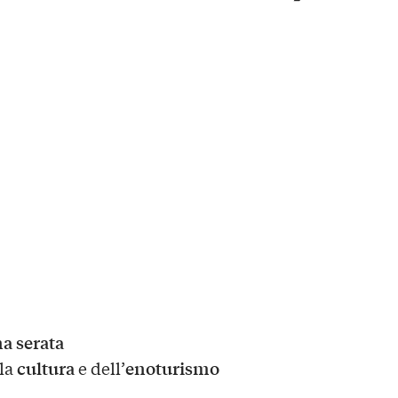
a serata
cultura
enoturismo
lla
e dell’