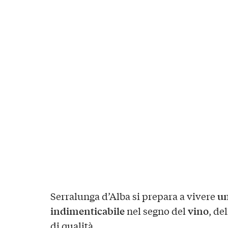
un
Serralunga d’Alba si prepara a vivere
indimenticabile
vino
nel segno del
, de
di qualità.