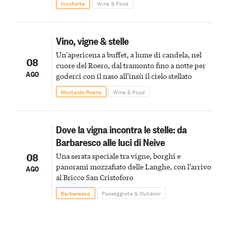
Vicoforte
Wine & Food
Vino, vigne & stelle
Un'apericena a buffet, a lume di candela, nel
08
cuore del Roero, dal tramonto fino a notte per
AGO
goderci con il naso all'insù il cielo stellato
Montaldo Roero
Wine & Food
Dove la vigna incontra le stelle: da
Barbaresco alle luci di Neive
08
Una serata speciale tra vigne, borghi e
panorami mozzafiato delle Langhe, con l’arrivo
AGO
al Bricco San Cristoforo
Barbaresco
Passeggiate & Outdoor