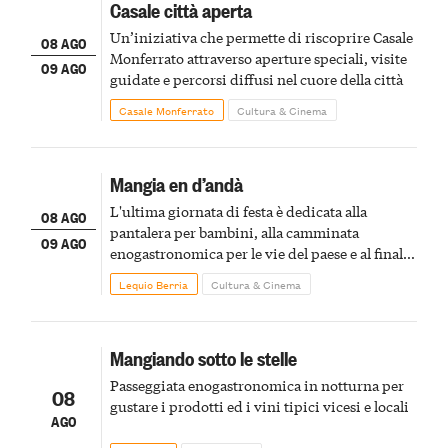
Casale città aperta
Un’iniziativa che permette di riscoprire Casale
08 AGO
Monferrato attraverso aperture speciali, visite
09 AGO
guidate e percorsi diffusi nel cuore della città
Casale Monferrato
Cultura & Cinema
Mangia en d’andà
L'ultima giornata di festa è dedicata alla
08 AGO
pantalera per bambini, alla camminata
09 AGO
enogastronomica per le vie del paese e al finale
pirotecnico
Lequio Berria
Cultura & Cinema
Mangiando sotto le stelle
Passeggiata enogastronomica in notturna per
08
gustare i prodotti ed i vini tipici vicesi e locali
AGO