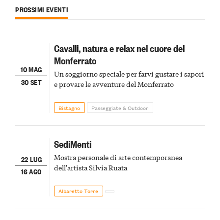
PROSSIMI EVENTI
Cavalli, natura e relax nel cuore del
Monferrato
10 MAG
Un soggiorno speciale per farvi gustare i sapori
30 SET
e provare le avventure del Monferrato
Bistagno
Passeggiate & Outdoor
SediMenti
Mostra personale di arte contemporanea
22 LUG
dell'artista Silvia Ruata
16 AGO
Albaretto Torre