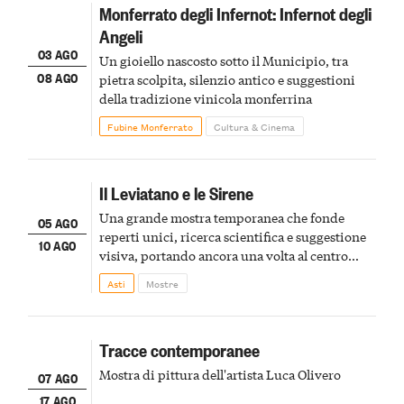
Monferrato degli Infernot: Infernot degli
Angeli
03 AGO
Un gioiello nascosto sotto il Municipio, tra
08 AGO
pietra scolpita, silenzio antico e suggestioni
della tradizione vinicola monferrina
Fubine Monferrato
Cultura & Cinema
Il Leviatano e le Sirene
Una grande mostra temporanea che fonde
05 AGO
reperti unici, ricerca scientifica e suggestione
10 AGO
visiva, portando ancora una volta al centro
della scena le meraviglie del passato astigiano
Asti
Mostre
Tracce contemporanee
Mostra di pittura dell'artista Luca Olivero
07 AGO
17 AGO