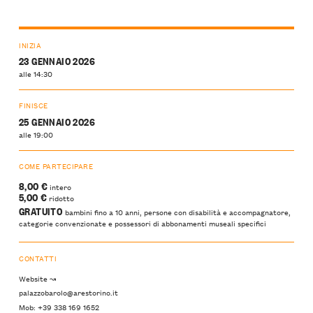
INIZIA
23 GENNAIO 2026
alle 14:30
FINISCE
25 GENNAIO 2026
alle 19:00
COME PARTECIPARE
8,00 €
intero
5,00 €
ridotto
GRATUITO
bambini fino a 10 anni, persone con disabilità e accompagnatore,
categorie convenzionate e possessori di abbonamenti museali specifici
CONTATTI
Website ↝
palazzobarolo@arestorino.it
Mob: +39 338 169 1652