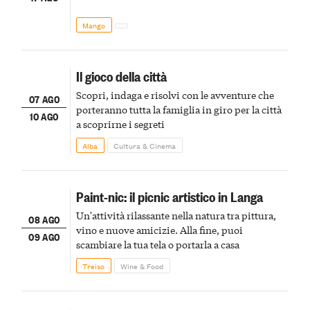
Mango
Il gioco della città
Scopri, indaga e risolvi con le avventure che
07 AGO
porteranno tutta la famiglia in giro per la città
10 AGO
a scoprirne i segreti
Alba
Cultura & Cinema
Paint-nic: il picnic artistico in Langa
Un'attività rilassante nella natura tra pittura,
08 AGO
vino e nuove amicizie. Alla fine, puoi
09 AGO
scambiare la tua tela o portarla a casa
Treiso
Wine & Food