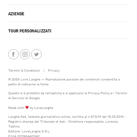
AZIENDE
TOUR PERSONALIZZATI
Termini & Condizioni
|
Privacy
© 2026 Love Langhe — Riproduzione parziale dei contenuti consentita a
patto di indicarne la fonte
Questo si è protetto da reCaptcha e si applicano la
Privacy Policy
e i
Termini
di Servizio
di Google
Made with
by LoveLanghe
Langhe.Net, testata giornalistica online, iscritta al n.672/14 del 15.05.2014 -
Registro stampa del Tribunale di Asti - Direttore responsabile: Lorenzo
Tablino.
Editore: LoveLanghe S.R.L.
P.IVA 03796440042