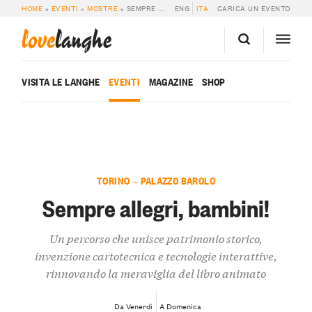
HOME
»
EVENTI
»
MOSTRE
»
SEMPRE ALLEGRI, BAMBINI!
ENG
ITA
CARICA UN EVENTO
love
langhe
VISITA LE LANGHE
EVENTI
MAGAZINE
SHOP
TORINO — PALAZZO BAROLO
Sempre allegri, bambini!
Un percorso che unisce patrimonio storico,
invenzione cartotecnica e tecnologie interattive,
rinnovando la meraviglia del libro animato
Da Venerdì
A Domenica