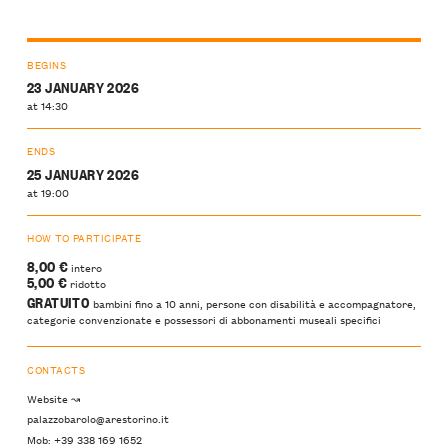
BEGINS
23 JANUARY 2026
at 14:30
ENDS
25 JANUARY 2026
at 19:00
HOW TO PARTICIPATE
8,00 €
intero
5,00 €
ridotto
GRATUITO
bambini fino a 10 anni, persone con disabilità e accompagnatore,
categorie convenzionate e possessori di abbonamenti museali specifici
CONTACTS
Website ↝
palazzobarolo@arestorino.it
Mob: +39 338 169 1652