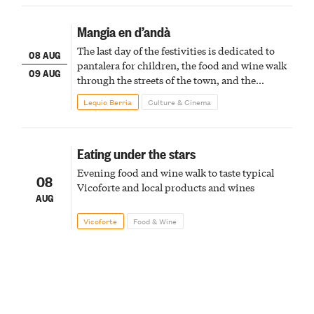
Mangia en d’andà
The last day of the festivities is dedicated to
08 AUG
pantalera for children, the food and wine walk
09 AUG
through the streets of the town, and the
fireworks finale
Lequio Berria
Culture & Cinema
Eating under the stars
Evening food and wine walk to taste typical
08
Vicoforte and local products and wines
AUG
Vicoforte
Food & Wine