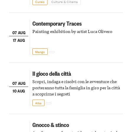
Cuneo
Culture & Cinema
Contemporary Traces
Painting exhibition by artist Luca Olivero
07 AUG
17 AUG
Mango
Il gioco della città
Scopri, indaga e risolvi con le avventure che
07 AUG
porteranno tutta la famiglia in giro per la città
10 AUG
a scoprirne i segreti
Alba
Gnocco & stinco