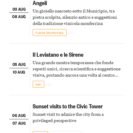
Angeli
03 AUG
Un gioiello nascosto sotto il Municipio, tra
08 AUG
pietra scolpita, silenzio antico e suggestioni
della tradizione vinicola monferrina
Fubine Monferrato
Il Leviatano e le Sirene
Una grande mostra temporanea che fonde
05 AUG
reperti unici, ricerca scientifica e suggestione
10 AUG
visiva, portando ancora una volta al centro
della scena le meraviglie del passato astigiano
Asti
Sunset visits to the Civic Tower
Sunset visit to admire the city from a
06 AUG
privileged perspective
07 AUG