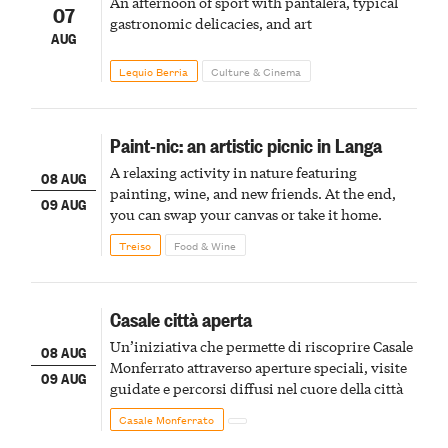
An afternoon of sport with pantalera, typical
07
gastronomic delicacies, and art
AUG
Lequio Berria
Culture & Cinema
Paint-nic: an artistic picnic in Langa
A relaxing activity in nature featuring
08 AUG
painting, wine, and new friends. At the end,
09 AUG
you can swap your canvas or take it home.
Treiso
Food & Wine
Casale città aperta
Un’iniziativa che permette di riscoprire Casale
08 AUG
Monferrato attraverso aperture speciali, visite
09 AUG
guidate e percorsi diffusi nel cuore della città
Casale Monferrato