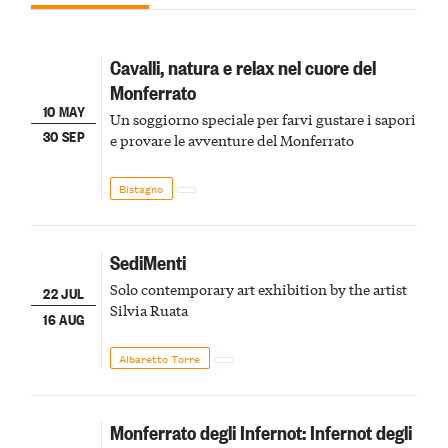
Cavalli, natura e relax nel cuore del
Monferrato
10 MAY
Un soggiorno speciale per farvi gustare i sapori
30 SEP
e provare le avventure del Monferrato
Bistagno
SediMenti
Solo contemporary art exhibition by the artist
22 JUL
Silvia Ruata
16 AUG
Albaretto Torre
Monferrato degli Infernot: Infernot degli