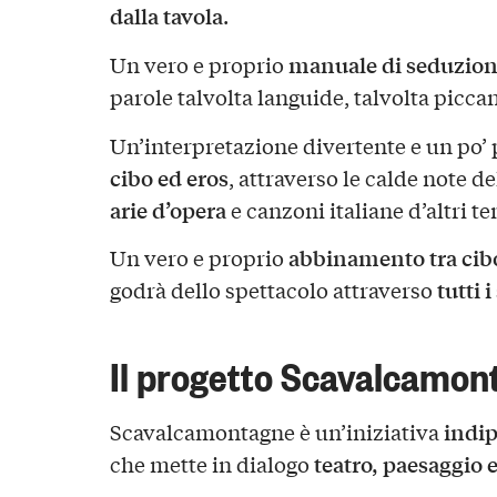
dalla tavola
.
manuale di seduzio
Un vero e proprio
parole talvolta languide, talvolta piccant
Un’interpretazione divertente e un po’ 
cibo ed eros
, attraverso le calde note de
arie d’opera
e canzoni italiane d’altri t
abbinamento tra cibo
Un vero e proprio
tutti i
godrà dello spettacolo attraverso
Il progetto Scavalcamon
indip
Scavalcamontagne è un’iniziativa
teatro, paesaggio
che mette in dialogo