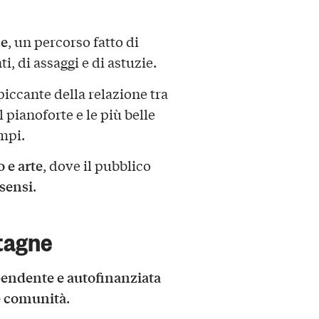
ne
, un percorso fatto di
i, di assaggi e di astuzie.
piccante della relazione tra
l pianoforte e le più belle
empi.
 e arte
, dove il pubblico
 sensi
.
tagne
endente e autofinanziata
 e comunità
.