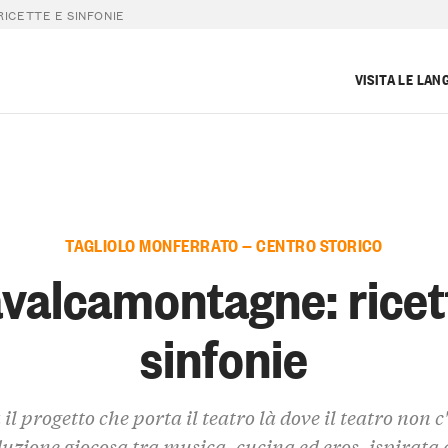
ICETTE E SINFONIE
VISITA LE LAN
TAGLIOLO MONFERRATO — CENTRO STORICO
valcamontagne: ricet
sinfonie
il progetto che porta il teatro là dove il teatro non c
uzione giocosa tra musica, cucina ed eros, ispirata 