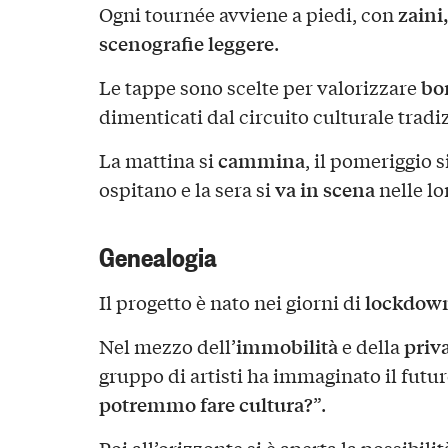
zaini
Ogni tournée avviene a piedi, con
scenografie leggere
.
bo
Le tappe sono scelte per valorizzare
dimenticati dal circuito culturale tradi
cammina
La mattina si
, il pomeriggio s
va in scena
ospitano e la sera si
nelle lo
Genealogia
lockdown
Il progetto è nato nei giorni di
immobilità
priva
Nel mezzo dell’
e della
gruppo di artisti ha immaginato il futuro
potremmo fare cultura?
”.
Poi all’orizzonte si è aperta la possibili