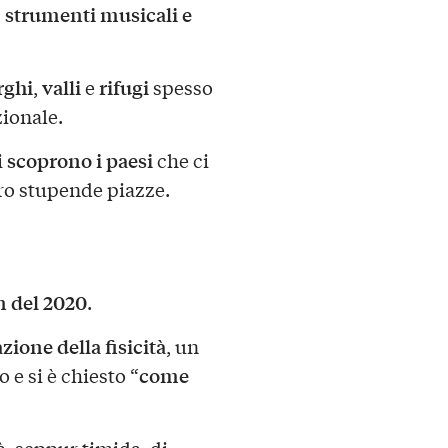
, strumenti musicali e
rghi
valli
rifugi
,
e
spesso
zionale.
scoprono i paesi
i
che ci
ro stupende piazze.
 del 2020
.
zione della fisicità
, un
come
 e si è chiesto “
tà, seppur timida, di