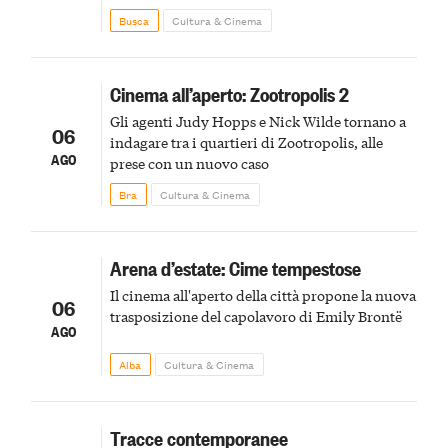
agli uccelli, le stimmate
Busca
Cultura & Cinema
Cinema all’aperto: Zootropolis 2
Gli agenti Judy Hopps e Nick Wilde tornano a
06
indagare tra i quartieri di Zootropolis, alle
AGO
prese con un nuovo caso
Bra
Cultura & Cinema
Arena d’estate: Cime tempestose
Il cinema all'aperto della città propone la nuova
06
trasposizione del capolavoro di Emily Brontë
AGO
Alba
Cultura & Cinema
Tracce contemporanee