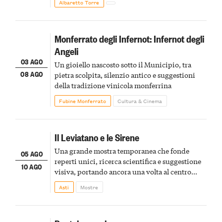
Albaretto Torre
Monferrato degli Infernot: Infernot degli
Angeli
03 AGO
Un gioiello nascosto sotto il Municipio, tra
08 AGO
pietra scolpita, silenzio antico e suggestioni
della tradizione vinicola monferrina
Fubine Monferrato
Cultura & Cinema
Il Leviatano e le Sirene
Una grande mostra temporanea che fonde
05 AGO
reperti unici, ricerca scientifica e suggestione
10 AGO
visiva, portando ancora una volta al centro
della scena le meraviglie del passato astigiano
Asti
Mostre