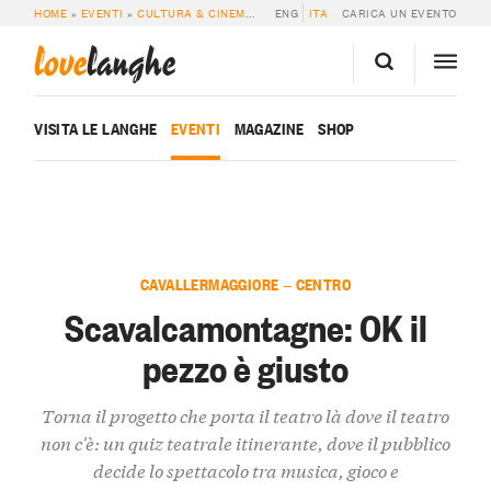
HOME
»
EVENTI
»
CULTURA & CINEMA
»
SCAVALCAMONTAGNE: OK IL PEZZO È 
ENG
ITA
CARICA UN EVENTO
love
langhe
VISITA LE LANGHE
EVENTI
MAGAZINE
SHOP
CAVALLERMAGGIORE — CENTRO
Scavalcamontagne: OK il
pezzo è giusto
Torna il progetto che porta il teatro là dove il teatro
non c'è: un quiz teatrale itinerante, dove il pubblico
decide lo spettacolo tra musica, gioco e