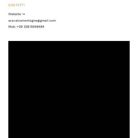
CONTATTI
Website ↝
scavalcamontagne@gmail.com
Mob: +39 338 5998484