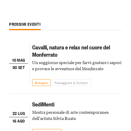
PROSSIMI EVENTI
Cavalli, natura e relax nel cuore del
Monferrato
10 MAG
Un soggiorno speciale per farvi gustare i sapori
30 SET
e provare le avventure del Monferrato
Bistagno
Passeggiate & Outdoor
SediMenti
Mostra personale di arte contemporanea
22 LUG
dell'artista Silvia Ruata
16 AGO