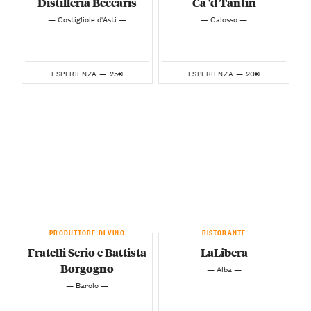
Distilleria Beccaris
Ca 'd Tantin
— Costigliole d'Asti —
— Calosso —
25€
20€
ESPERIENZA —
ESPERIENZA —
PRODUTTORE DI VINO
RISTORANTE
Fratelli Serio e Battista
LaLibera
Borgogno
— Alba —
— Barolo —