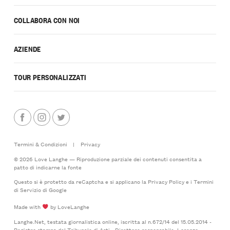
COLLABORA CON NOI
AZIENDE
TOUR PERSONALIZZATI
Termini & Condizioni
|
Privacy
© 2026 Love Langhe — Riproduzione parziale dei contenuti consentita a
patto di indicarne la fonte
Questo si è protetto da reCaptcha e si applicano la
Privacy Policy
e i
Termini
di Servizio
di Google
Made with
by LoveLanghe
Langhe.Net, testata giornalistica online, iscritta al n.672/14 del 15.05.2014 -
Registro stampa del Tribunale di Asti - Direttore responsabile: Lorenzo