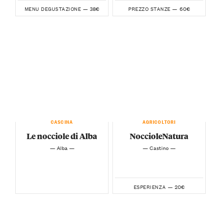
38€
60€
MENU DEGUSTAZIONE —
PREZZO STANZE —
CASCINA
AGRICOLTORI
Le nocciole di Alba
NoccioleNatura
— Alba —
— Castino —
20€
ESPERIENZA —