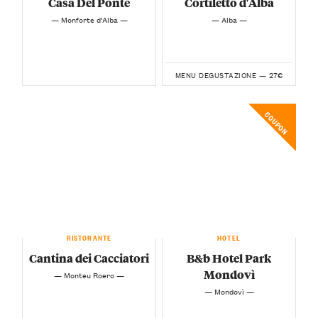
Casa Del Ponte
Cortiletto d'Alba
— Monforte d’Alba —
— Alba —
27€
MENU DEGUSTAZIONE —
COUPON
RISTORANTE
HOTEL
Cantina dei Cacciatori
B&b Hotel Park
Mondovì
— Monteu Roero —
— Mondovì —