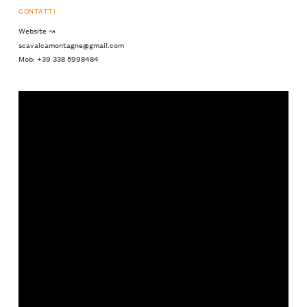
CONTATTI
Website ↝
scavalcamontagne@gmail.com
Mob: +39 338 5998484