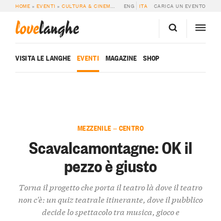
HOME
»
EVENTI
»
CULTURA & CINEMA
»
SCAVALCAMONTAGNE: OK IL PEZZO È 
ENG
ITA
CARICA UN EVENTO
love
langhe
VISITA LE LANGHE
EVENTI
MAGAZINE
SHOP
MEZZENILE — CENTRO
Scavalcamontagne: OK il
pezzo è giusto
Torna il progetto che porta il teatro là dove il teatro
non c'è: un quiz teatrale itinerante, dove il pubblico
decide lo spettacolo tra musica, gioco e