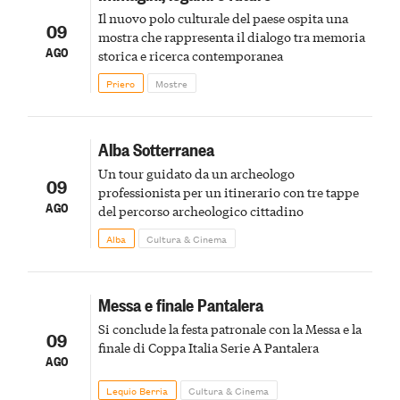
Il nuovo polo culturale del paese ospita una
09
mostra che rappresenta il dialogo tra memoria
AGO
storica e ricerca contemporanea
Priero
Mostre
Alba Sotterranea
Un tour guidato da un archeologo
09
professionista per un itinerario con tre tappe
AGO
del percorso archeologico cittadino
Alba
Cultura & Cinema
Messa e finale Pantalera
Si conclude la festa patronale con la Messa e la
09
finale di Coppa Italia Serie A Pantalera
AGO
Lequio Berria
Cultura & Cinema