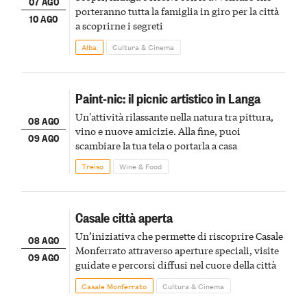
07 AGO
porteranno tutta la famiglia in giro per la città
10 AGO
a scoprirne i segreti
Alba
Cultura & Cinema
Paint-nic: il picnic artistico in Langa
Un'attività rilassante nella natura tra pittura,
08 AGO
vino e nuove amicizie. Alla fine, puoi
09 AGO
scambiare la tua tela o portarla a casa
Treiso
Wine & Food
Casale città aperta
Un’iniziativa che permette di riscoprire Casale
08 AGO
Monferrato attraverso aperture speciali, visite
09 AGO
guidate e percorsi diffusi nel cuore della città
Casale Monferrato
Cultura & Cinema