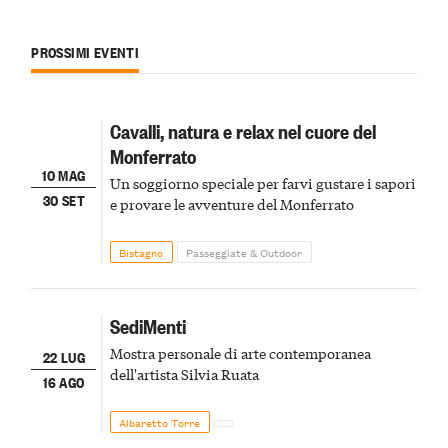
PROSSIMI EVENTI
Cavalli, natura e relax nel cuore del
Monferrato
10 MAG
Un soggiorno speciale per farvi gustare i sapori
30 SET
e provare le avventure del Monferrato
Bistagno
Passeggiate & Outdoor
SediMenti
Mostra personale di arte contemporanea
22 LUG
dell'artista Silvia Ruata
16 AGO
Albaretto Torre