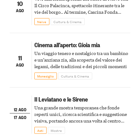
10
Il Circo Palacinca, spettacolo itinerante tra le
AGO
vie del borgo.. Al termine, Cascina Fonda
Winery offrirà una degustazione di due
Neive
Cultura & Cinema
spumanti.
Cinema all’aperto: Gioia mia
Un viaggio tenero e nostalgico tra un bambino
11
e un’anziana zia, alla scoperta del valore dei
AGO
legami, delle tradizioni e dei piccoli momenti
Monesiglio
Cultura & Cinema
Il Leviatano e le Sirene
Una grande mostra temporanea che fonde
12 AGO
reperti unici, ricerca scientifica e suggestione
17 AGO
visiva, portando ancora una volta al centro
della scena le meraviglie del passato astigiano
Asti
Mostre