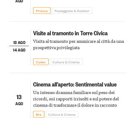
AGO
Priocca
Passeggiate & Outdoor
Visite al tramonto in Torre Civica
Visita al tramonto per ammirare al città da una
13 AGO
prospettiva privilegiata
14 AGO
Cuneo
Cultura & Cinema
Cinema all’aperto: Sentimental value
Un intenso dramma familiare sul peso dei
13
ricordi, sui rapporti irrisolti e sul potere del
AGO
cinema di trasformare il dolore in racconto
Bra
Cultura & Cinema