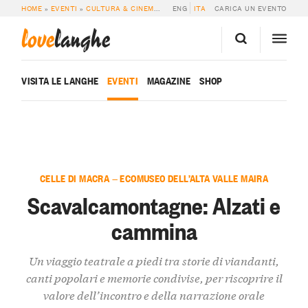
HOME
»
EVENTI
»
CULTURA & CINEMA
»
SCAVALCAMONTAGNE: ALZATI E CAM
ENG
ITA
CARICA UN EVENTO
love
langhe
VISITA LE LANGHE
EVENTI
MAGAZINE
SHOP
CELLE DI MACRA — ECOMUSEO DELL’ALTA VALLE MAIRA
Scavalcamontagne: Alzati e
cammina
Un viaggio teatrale a piedi tra storie di viandanti,
canti popolari e memorie condivise, per riscoprire il
valore dell’incontro e della narrazione orale