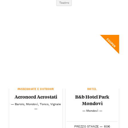
Teatro
COUPON
PASSEGGIATE E OUTDOOR
HOTEL
Aeronord Aerostati
B&b Hotel Park
Mondovì
— Barolo, Mondovì, Tonco, Vignale
—
— Mondovì —
60€
PREZZO STANZE —