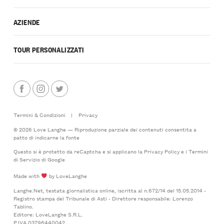
AZIENDE
TOUR PERSONALIZZATI
Termini & Condizioni
|
Privacy
© 2026 Love Langhe — Riproduzione parziale dei contenuti consentita a
patto di indicarne la fonte
Questo si è protetto da reCaptcha e si applicano la
Privacy Policy
e i
Termini
di Servizio
di Google
Made with
by LoveLanghe
Langhe.Net, testata giornalistica online, iscritta al n.672/14 del 15.05.2014 -
Registro stampa del Tribunale di Asti - Direttore responsabile: Lorenzo
Tablino.
Editore: LoveLanghe S.R.L.
P.IVA 03796440042