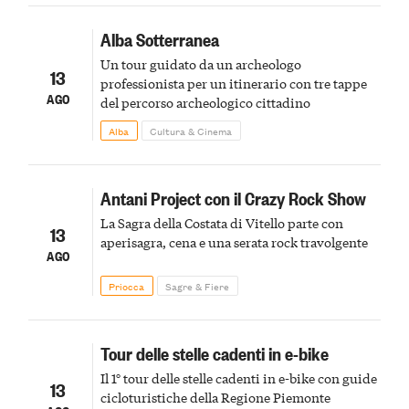
Alba Sotterranea
Un tour guidato da un archeologo
13
professionista per un itinerario con tre tappe
AGO
del percorso archeologico cittadino
Alba
Cultura & Cinema
Antani Project con il Crazy Rock Show
La Sagra della Costata di Vitello parte con
13
aperisagra, cena e una serata rock travolgente
AGO
Priocca
Sagre & Fiere
Tour delle stelle cadenti in e-bike
Il 1° tour delle stelle cadenti in e-bike con guide
13
cicloturistiche della Regione Piemonte