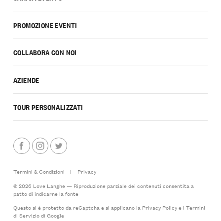
PROMOZIONE EVENTI
COLLABORA CON NOI
AZIENDE
TOUR PERSONALIZZATI
Termini & Condizioni
|
Privacy
© 2026 Love Langhe — Riproduzione parziale dei contenuti consentita a
patto di indicarne la fonte
Questo si è protetto da reCaptcha e si applicano la
Privacy Policy
e i
Termini
di Servizio
di Google