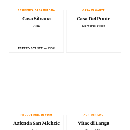
RESIDENZA DI CAMPAGNA
CASA VACANZE
Casa Silvana
Casa Del Ponte
— Alba —
— Monforte d’Alba —
130€
PREZZO STANZE —
PRODUTTORE DI VINO
AGRITURISMO
Azienda San Michele
Vitae di Langa
— Neive —
— Diano d’Alba —