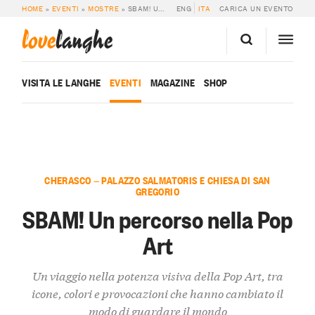
HOME
»
EVENTI
»
MOSTRE
»
SBAM! UN PERCORSO NELLA POP ART
ENG
ITA
CARICA UN EVENTO
love
langhe
VISITA LE LANGHE
EVENTI
MAGAZINE
SHOP
CHERASCO — PALAZZO SALMATORIS E CHIESA DI SAN
GREGORIO
SBAM! Un percorso nella Pop
Art
Un viaggio nella potenza visiva della Pop Art, tra
icone, colori e provocazioni che hanno cambiato il
modo di guardare il mondo