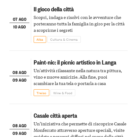
Il gioco della città
Scopri, indaga e risolvi con le avventure che
07 AGO
porteranno tutta la famiglia in giro per la città
10 AGO
a scoprirne i segreti
Alba
Cultura & Cinema
Paint-nic: il picnic artistico in Langa
Un'attività rilassante nella natura tra pittura,
08 AGO
vino e nuove amicizie. Alla fine, puoi
09 AGO
scambiare la tua tela o portarla a casa
Treiso
Wine & Food
Casale città aperta
Un’iniziativa che permette di riscoprire Casale
08 AGO
Monferrato attraverso aperture speciali, visite
09 AGO
guidate e percorsi diffusi nel cuore della città