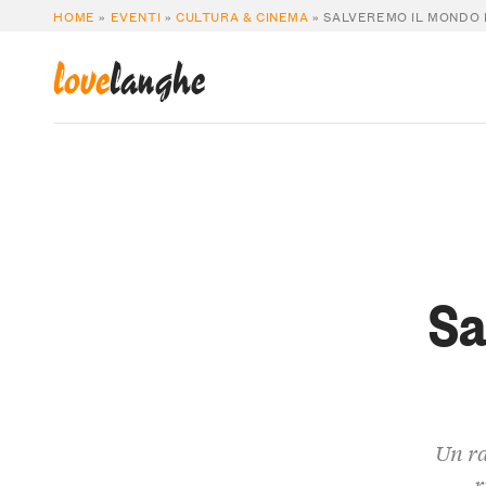
HOME
»
EVENTI
»
CULTURA & CINEMA
»
SALVEREMO IL MONDO 
love
langhe
Sa
Un ra
r