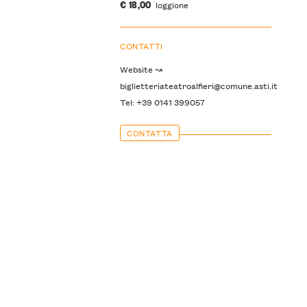
€ 18,00
loggione
CONTATTI
Website ↝
biglietteriateatroalfieri@comune.asti.it
Tel: +39 0141 399057
CONTATTA