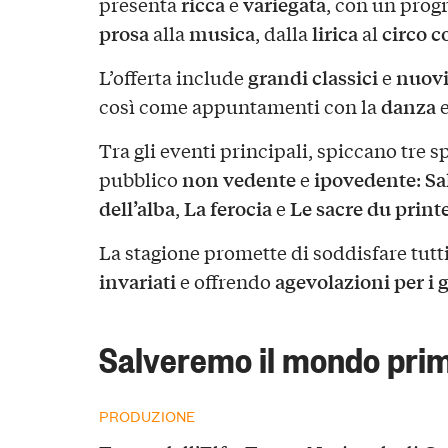
ricca
variegata
presenta
e
, con un prog
prosa
musica
lirica
circo 
alla
, dalla
al
grandi classici
nuovi
L’offerta include
e
danza
così come appuntamenti con la
e
Tra gli eventi principali, spiccano tre s
non vedente
ipovedente
Sa
pubblico
e
:
dell’alba
La ferocia
Le sacre du prin
,
e
La stagione promette di soddisfare tutt
invariati
agevolazioni per i 
e offrendo
Salveremo il mondo prim
PRODUZIONE