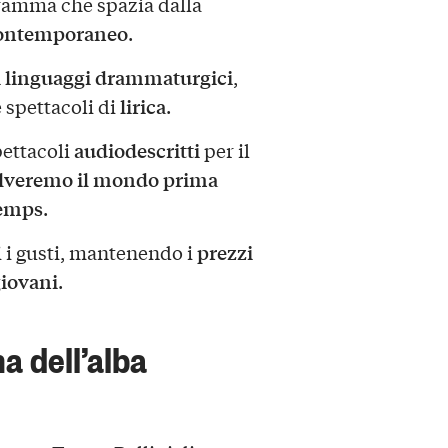
ramma che spazia dalla
contemporaneo
.
 linguaggi drammaturgici
,
lirica
 spettacoli di
.
audiodescritti
pettacoli
per il
lveremo il mondo prima
temps
.
prezzi
i i gusti, mantenendo i
giovani
.
a dell’alba