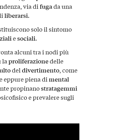
fuga
ndenza, via di
da una
liberarsi
di
.
tituiscono solo il sintomo
ziali
sociali
e
.
onta alcuni tra i nodi più
proliferazione
: la
delle
ulto
divertimento
del
, come
mental
e eppure piena di
stratagemmi
ente propinano
sicofisico e prevalere sugli