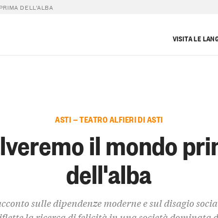
PRIMA DELL’ALBA
VISITA LE LAN
ASTI — TEATRO ALFIERI DI ASTI
lveremo il mondo pr
dell'alba
cconto sulle dipendenze moderne e sul disagio socia
iflette la ricerca di felicità in una società dominata 