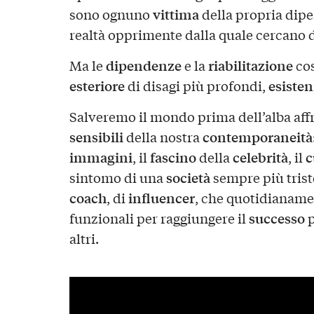
vittima
sono ognuno
della propria dipe
realtà opprimente dalla quale cercano 
dipendenze
riabilitazione
Ma le
e la
cos
esteriore
esisten
di disagi più profondi,
Salveremo il mondo prima dell’alba affr
sensibili
contemporaneità
della nostra
immagini
fascino
celebrità
c
, il
della
, il
società
sintomo di una
sempre più trist
coach
influencer
, di
, che quotidianam
successo
funzionali per raggiungere il
p
altri.