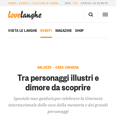
HOME
»
EVENTI
»
CULTURA & CINEMA
»
TRA PERSONAGGI ILLUSTRI E DIMORE
ENG
ITA
CARICA UN EVENTO
love
langhe
VISITA LE LANGHE
EVENTI
MAGAZINE
SHOP
SALUZZO — CASA CAVASSA
Tra personaggi illustri e
dimore da scoprire
Speciale tour guidato per celebrare la Giornata
internazionale delle case della memoria e dei grandi
personaggi