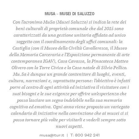
MUSA – MUSEI DI SALUZZO
Con l’acronimo MuSa (Musei Saluzzo) si indica la rete dei
beni culturali di proprietà comunale che dal 2015 sono
caratterizzati da una gestione unitaria affidata ad unico
soggetto con il coordinamento degli uffici comunali: la
Castiglia (con il Museo della Civiltà Cavalleresca, il Museo
della Memoria Carceraria e l’Esposizione permanente di arte
contemporanea IGAV), Casa Cavassa, la Pinacoteca Matteo
Olivero con la Torre Civica e la Casa natale di Silvio Pellico.
Mu.Sa è dunque un grande contenitore di luoghi, eventi,
cultura, narrazioni e, soprattutto persone: l’obiettivo è infatti
porre al centro di ogni attività ed iniziativa il visitatore con i
suoi bisogni e le sue esigenze per offrire un’esperienza che
possa lasciare un segno indelebile nella sua memoria
cognitiva ed emotiva. Ogni anno viene proposto un variegato
calendario di iniziative nella convinzione che ai musei ci si
possa tornare più volte per visitarli e vederli sempre sotto
nuovi aspetti.
musa@itur.it
|
T: 800 942 241