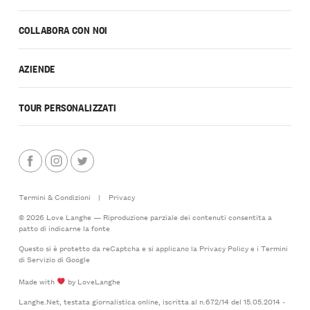
COLLABORA CON NOI
AZIENDE
TOUR PERSONALIZZATI
Termini & Condizioni
|
Privacy
© 2026 Love Langhe — Riproduzione parziale dei contenuti consentita a
patto di indicarne la fonte
Questo si è protetto da reCaptcha e si applicano la
Privacy Policy
e i
Termini
di Servizio
di Google
Made with
by LoveLanghe
Langhe.Net, testata giornalistica online, iscritta al n.672/14 del 15.05.2014 -