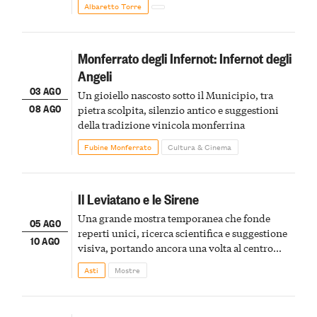
Albaretto Torre
Monferrato degli Infernot: Infernot degli
Angeli
03 AGO
Un gioiello nascosto sotto il Municipio, tra
08 AGO
pietra scolpita, silenzio antico e suggestioni
della tradizione vinicola monferrina
Fubine Monferrato
Cultura & Cinema
Il Leviatano e le Sirene
Una grande mostra temporanea che fonde
05 AGO
reperti unici, ricerca scientifica e suggestione
10 AGO
visiva, portando ancora una volta al centro
della scena le meraviglie del passato astigiano
Asti
Mostre