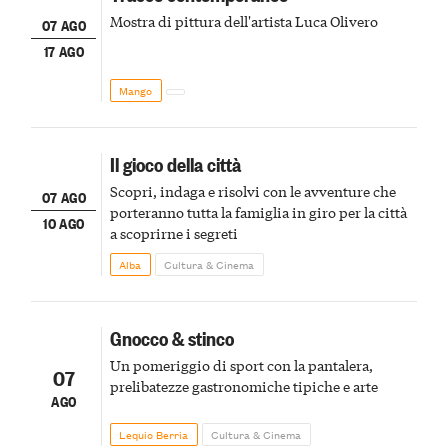
Mostra di pittura dell'artista Luca Olivero
07 AGO
17 AGO
Mango
Il gioco della città
Scopri, indaga e risolvi con le avventure che
07 AGO
porteranno tutta la famiglia in giro per la città
10 AGO
a scoprirne i segreti
Alba
Cultura & Cinema
Gnocco & stinco
Un pomeriggio di sport con la pantalera,
07
prelibatezze gastronomiche tipiche e arte
AGO
Lequio Berria
Cultura & Cinema