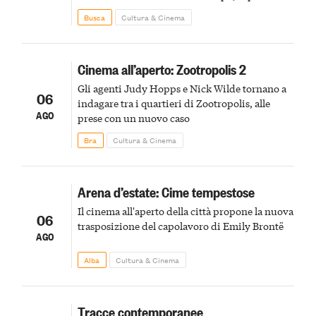
agli uccelli, le stimmate
Busca
Cultura & Cinema
Cinema all’aperto: Zootropolis 2
Gli agenti Judy Hopps e Nick Wilde tornano a
06
indagare tra i quartieri di Zootropolis, alle
AGO
prese con un nuovo caso
Bra
Cultura & Cinema
Arena d’estate: Cime tempestose
Il cinema all'aperto della città propone la nuova
06
trasposizione del capolavoro di Emily Brontë
AGO
Alba
Cultura & Cinema
Tracce contemporanee