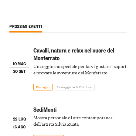
PROSSIMI EVENTI
Cavalli, natura e relax nel cuore del
Monferrato
10 MAG
Un soggiorno speciale per farvi gustare i sapori
30 SET
e provare le avventure del Monferrato
Bistagno
Passeggiate & Outdoor
SediMenti
Mostra personale di arte contemporanea
22 LUG
dell'artista Silvia Ruata
16 AGO