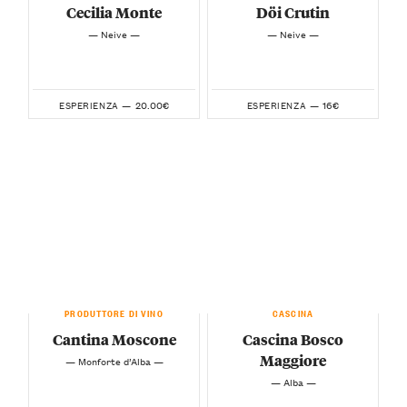
Cecilia Monte
Döi Crutin
— Neive —
— Neive —
20.00€
16€
ESPERIENZA —
ESPERIENZA —
PRODUTTORE DI VINO
CASCINA
Cantina Moscone
Cascina Bosco
Maggiore
— Monforte d’Alba —
— Alba —