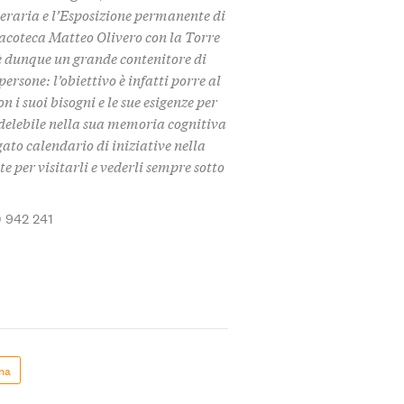
eraria e l’Esposizione permanente di
coteca Matteo Olivero con la Torre
 è dunque un grande contenitore di
ersone: l’obiettivo è infatti porre al
on i suoi bisogni e le sue esigenze per
ndelebile nella sua memoria cognitiva
ato calendario di iniziative nella
te per visitarli e vederli sempre sotto
 942 241
ma