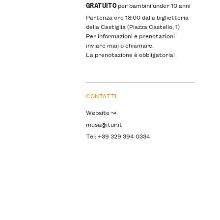
GRATUITO
per bambini under 10 anni
Partenza ore 18:00 dalla biglietteria
della Castiglia (Piazza Castello, 1)
Per informazioni e prenotazioni
inviare mail o chiamare.
La prenotazione è obbligatoria!
CONTATTI
Website ↝
musa@itur.it
Tel: +39 329 394 0334