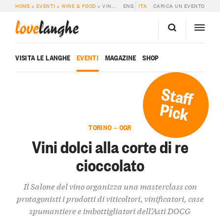
HOME
»
EVENTI
»
WINE & FOOD
»
VINI DOLCI ALLA CORTE DI RE CIOCCOLATO
ENG
ITA
CARICA UN EVENTO
love
langhe
VISITA LE LANGHE
EVENTI
MAGAZINE
SHOP
Staff
Pick
TORINO — OGR
Vini dolci alla corte di re
cioccolato
Il Salone del vino organizza una masterclass con
protagonisti i prodotti di viticoltori, vinificatori, case
spumantiere e imbottigliatori dell’Asti DOCG