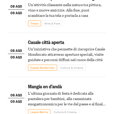
Un'attività rilassante nella natura tra pittura,
08 AGO
vino e nuove amicizie. Alla fine, puoi
09 AGO
scambiare la tua tela o portarla a casa
Treiso
Wine & Food
Casale città aperta
Un’iniziativa che permette di riscoprire Casale
08 AGO
Monferrato attraverso aperture speciali, visite
09 AGO
guidate e percorsi diffusi nel cuore della città
Casale Monferrato
Cultura & Cinema
Mangia en d’andà
L'ultima giornata di festa è dedicata alla
08 AGO
pantalera per bambini, alla camminata
09 AGO
enogastronomica per le vie del paese e al finale
pirotecnico
Lequio Berria
Cultura & Cinema