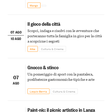
Mango
Il gioco della città
Scopri, indaga e risolvi con le avventure che
07 AGO
porteranno tutta la famiglia in giro per la città
10 AGO
a scoprirne i segreti
Alba
Cultura & Cinema
Gnocco & stinco
Un pomeriggio di sport con la pantalera,
07
prelibatezze gastronomiche tipiche e arte
AGO
Lequio Berria
Cultura & Cinema
Paint-nic: il picnic artistico in Langa