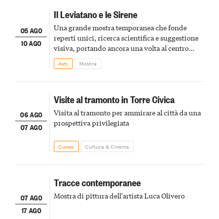
Il Leviatano e le Sirene
Una grande mostra temporanea che fonde
05 AGO
reperti unici, ricerca scientifica e suggestione
10 AGO
visiva, portando ancora una volta al centro
della scena le meraviglie del passato astigiano
Asti
Mostre
Visite al tramonto in Torre Civica
Visita al tramonto per ammirare al città da una
06 AGO
prospettiva privilegiata
07 AGO
Cuneo
Cultura & Cinema
Tracce contemporanee
Mostra di pittura dell'artista Luca Olivero
07 AGO
17 AGO