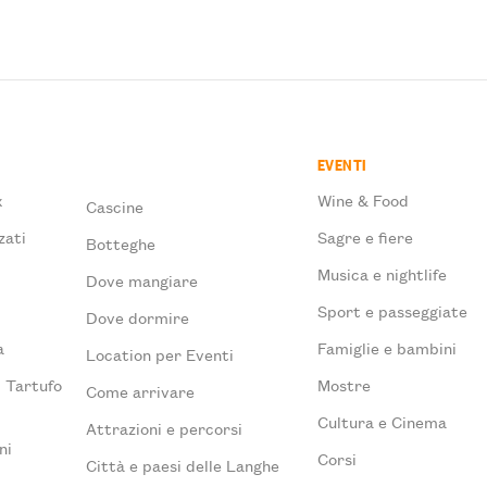
EVENTI
x
Wine & Food
Cascine
zati
Sagre e fiere
Botteghe
Musica e nightlife
Dove mangiare
à
Sport e passeggiate
Dove dormire
a
Famiglie e bambini
Location per Eventi
l Tartufo
Mostre
Come arrivare
Cultura e Cinema
Attrazioni e percorsi
ni
Corsi
Città e paesi delle Langhe