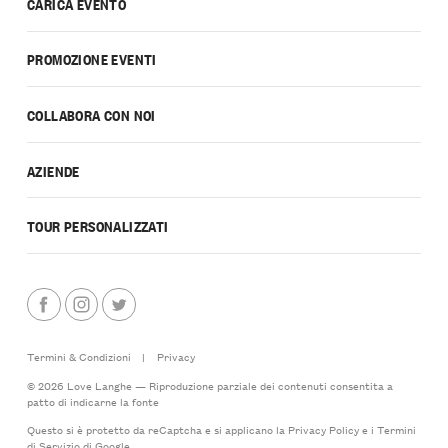
CARICA EVENTO
PROMOZIONE EVENTI
COLLABORA CON NOI
AZIENDE
TOUR PERSONALIZZATI
Termini & Condizioni
|
Privacy
© 2026 Love Langhe — Riproduzione parziale dei contenuti consentita a
patto di indicarne la fonte
Questo si è protetto da reCaptcha e si applicano la
Privacy Policy
e i
Termini
di Servizio
di Google