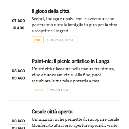
Il gioco della città
Scopri, indaga e risolvi con le avventure che
07 AGO
porteranno tutta la famiglia in giro per la città
10 AGO
a scoprirne i segreti
Alba
Cultura & Cinema
Paint-nic: il picnic artistico in Langa
Un'attività rilassante nella natura tra pittura,
08 AGO
vino e nuove amicizie. Alla fine, puoi
09 AGO
scambiare la tua tela o portarla a casa
Treiso
Wine & Food
Casale città aperta
Un’iniziativa che permette di riscoprire Casale
08 AGO
Monferrato attraverso aperture speciali, visite
09 AGO