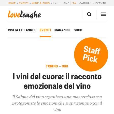
HOME
»
EVENTI
»
WINE & FOOD
»
I VINI DEL CUORE: IL RACCONTO EMOZIONALE DEL VINO
ENG
ITA
CARICA UN EVENTO
love
langhe
VISITA LE LANGHE
EVENTI
MAGAZINE
SHOP
Staff
Pick
TORINO — OGR
I vini del cuore: il racconto
emozionale del vino
Il Salone del vino organizza una masterclass con
protagoniste le emozioni che si sprigionano con il
vino