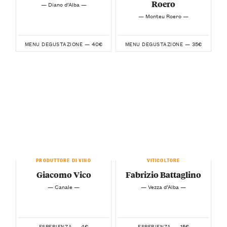
Roero
— Diano d’Alba —
— Monteu Roero —
40€
35€
MENU DEGUSTAZIONE —
MENU DEGUSTAZIONE —
PRODUTTORE DI VINO
VITICOLTORE
Giacomo Vico
Fabrizio Battaglino
— Canale —
— Vezza d’Alba —
4€
15€
ESPERIENZA —
ESPERIENZA —