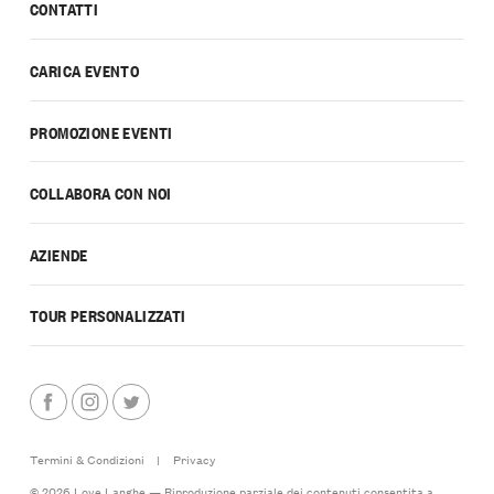
CONTATTI
CARICA EVENTO
PROMOZIONE EVENTI
COLLABORA CON NOI
AZIENDE
TOUR PERSONALIZZATI
Termini & Condizioni
|
Privacy
© 2026 Love Langhe — Riproduzione parziale dei contenuti consentita a