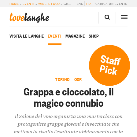
HOME
»
EVENTI
»
WINE & FOOD
»
GRAPPA E CIOCCOLATO, IL MAGICO CONNUBIO
ENG
ITA
CARICA UN EVENTO
love
langhe
VISITA LE LANGHE
EVENTI
MAGAZINE
SHOP
Staff
Pick
TORINO — OGR
Grappa e cioccolato, il
magico connubio
Il Salone del vino organizza una masterclass con
protagoniste grappe giovani e invecchiate che
mettono in risalto l’esaltante abbinamento con la