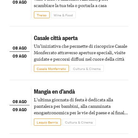
09 AGO
scambiare la tua tela o portarla a casa
Treiso
Wine & Food
Casale città aperta
Un’iniziativa che permette di riscoprire Casale
08 AGO
Monferrato attraverso aperture speciali, visite
09 AGO
guidate e percorsi diffusi nel cuore della città
Casale Monferrato
Cultura & Cinema
Mangia en d’andà
L'ultima giornata di festa è dedicata alla
08 AGO
pantalera per bambini, alla camminata
09 AGO
enogastronomica per le vie del paese e al finale
pirotecnico
Lequio Berria
Cultura & Cinema