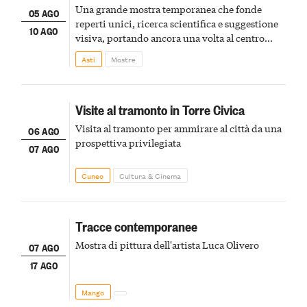
Una grande mostra temporanea che fonde
05 AGO
reperti unici, ricerca scientifica e suggestione
10 AGO
visiva, portando ancora una volta al centro
della scena le meraviglie del passato astigiano
Asti
Mostre
Visite al tramonto in Torre Civica
Visita al tramonto per ammirare al città da una
06 AGO
prospettiva privilegiata
07 AGO
Cuneo
Cultura & Cinema
Tracce contemporanee
Mostra di pittura dell'artista Luca Olivero
07 AGO
17 AGO
Mango