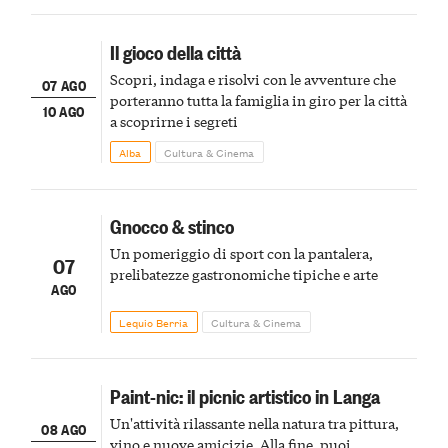
Il gioco della città
Scopri, indaga e risolvi con le avventure che
07 AGO
porteranno tutta la famiglia in giro per la città
10 AGO
a scoprirne i segreti
Alba
Cultura & Cinema
Gnocco & stinco
Un pomeriggio di sport con la pantalera,
07
prelibatezze gastronomiche tipiche e arte
AGO
Lequio Berria
Cultura & Cinema
Paint-nic: il picnic artistico in Langa
Un'attività rilassante nella natura tra pittura,
08 AGO
vino e nuove amicizie. Alla fine, puoi