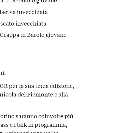
erva invecchiata
cato invecchiata
rappa di Barolo giovane
ni.
OGR per la sua terza edizione,
vinicola del Piemonte
e alla
più
 Torino saranno coinvolte
class e i talk in programma,