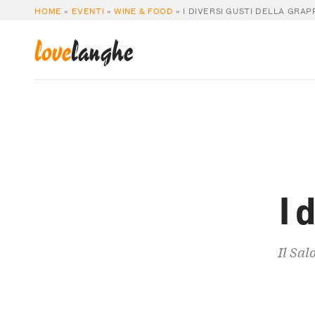
HOME
»
EVENTI
»
WINE & FOOD
»
I DIVERSI GUSTI DELLA GRAP
love
langhe
I 
Il Sal