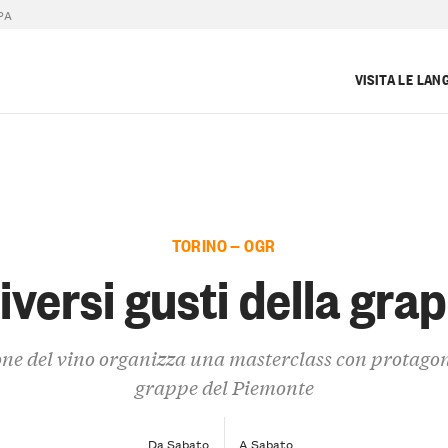
PA
VISITA LE LAN
TORINO — OGR
diversi gusti della gra
one del vino organizza una masterclass con protagon
grappe del Piemonte
Da Sabato
A Sabato