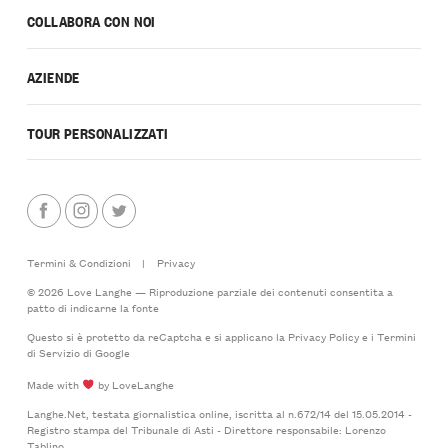
COLLABORA CON NOI
AZIENDE
TOUR PERSONALIZZATI
Termini & Condizioni
|
Privacy
© 2026 Love Langhe — Riproduzione parziale dei contenuti consentita a
patto di indicarne la fonte
Questo si è protetto da reCaptcha e si applicano la
Privacy Policy
e i
Termini
di Servizio
di Google
Made with
by LoveLanghe
Langhe.Net, testata giornalistica online, iscritta al n.672/14 del 15.05.2014 -
Registro stampa del Tribunale di Asti - Direttore responsabile: Lorenzo
Tablino.