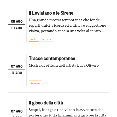
Il Leviatano e le Sirene
Una grande mostra temporanea che fonde
05 AGO
reperti unici, ricerca scientifica e suggestione
10 AGO
visiva, portando ancora una volta al centro
della scena le meraviglie del passato astigiano
Asti
Mostre
Tracce contemporanee
Mostra di pittura dell'artista Luca Olivero
07 AGO
17 AGO
Mango
Il gioco della città
Scopri, indaga e risolvi con le avventure che
07 AGO
porteranno tutta la famiglia in giro per la città