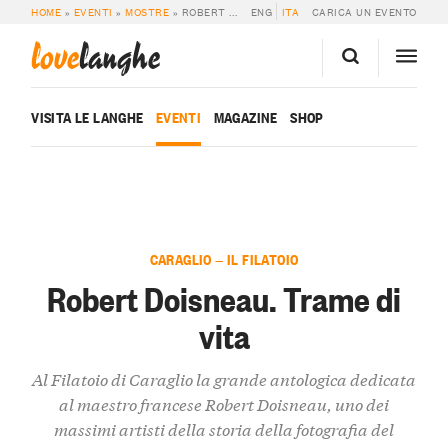
HOME
»
EVENTI
»
MOSTRE
»
ROBERT DOISNEAU. TRAME DI VITA
ENG
ITA
CARICA UN EVENTO
love
langhe
VISITA LE LANGHE
EVENTI
MAGAZINE
SHOP
CARAGLIO — IL FILATOIO
Robert Doisneau. Trame di
vita
Al Filatoio di Caraglio la grande antologica dedicata
al maestro francese Robert Doisneau, uno dei
massimi artisti della storia della fotografia del