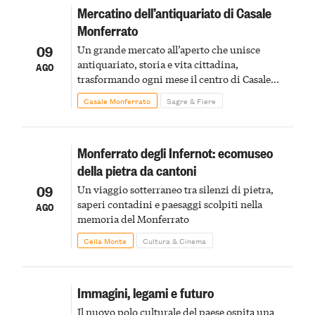
Mercatino dell’antiquariato di Casale
Monferrato
09
Un grande mercato all’aperto che unisce
antiquariato, storia e vita cittadina,
AGO
trasformando ogni mese il centro di Casale
Monferrato in un luogo di scoperta e racconto
Casale Monferrato
Sagre & Fiere
Monferrato degli Infernot: ecomuseo
della pietra da cantoni
09
Un viaggio sotterraneo tra silenzi di pietra,
saperi contadini e paesaggi scolpiti nella
AGO
memoria del Monferrato
Cella Monte
Cultura & Cinema
Immagini, legami e futuro
Il nuovo polo culturale del paese ospita una