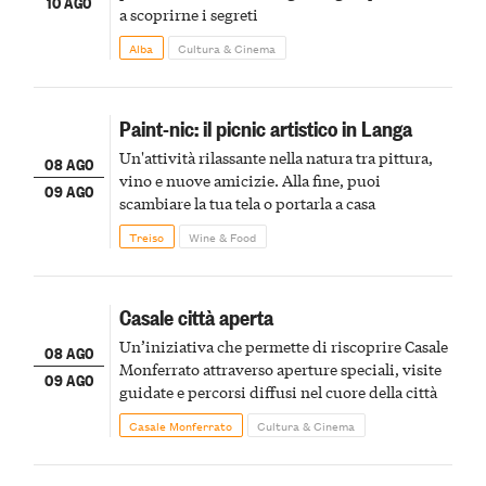
10 AGO
a scoprirne i segreti
Alba
Cultura & Cinema
Paint-nic: il picnic artistico in Langa
Un'attività rilassante nella natura tra pittura,
08 AGO
vino e nuove amicizie. Alla fine, puoi
09 AGO
scambiare la tua tela o portarla a casa
Treiso
Wine & Food
Casale città aperta
Un’iniziativa che permette di riscoprire Casale
08 AGO
Monferrato attraverso aperture speciali, visite
09 AGO
guidate e percorsi diffusi nel cuore della città
Casale Monferrato
Cultura & Cinema