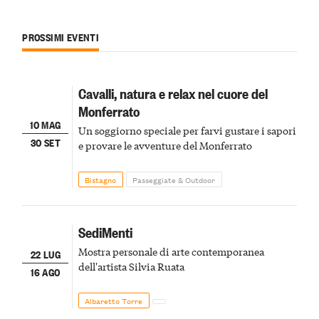
PROSSIMI EVENTI
Cavalli, natura e relax nel cuore del
Monferrato
10 MAG
Un soggiorno speciale per farvi gustare i sapori
30 SET
e provare le avventure del Monferrato
Bistagno
Passeggiate & Outdoor
SediMenti
Mostra personale di arte contemporanea
22 LUG
dell'artista Silvia Ruata
16 AGO
Albaretto Torre