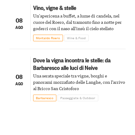
Vino, vigne & stelle
Un'apericena a buffet, a lume di candela, nel
08
cuore del Roero, dal tramonto fino a notte per
AGO
goderci con il naso all'insù il cielo stellato
Montaldo Roero
Wine & Food
Dove la vigna incontra le stelle: da
Barbaresco alle luci di Neive
08
Una serata speciale tra vigne, borghi e
panorami mozzafiato delle Langhe, con l’arrivo
AGO
al Bricco San Cristoforo
Barbaresco
Passeggiate & Outdoor