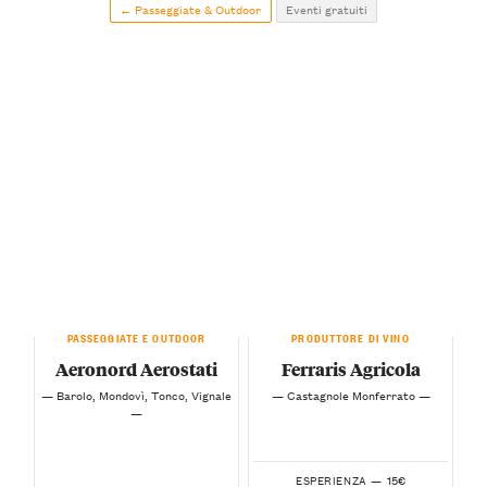
← Passeggiate & Outdoor
Eventi gratuiti
PASSEGGIATE E OUTDOOR
PRODUTTORE DI VINO
Aeronord Aerostati
Ferraris Agricola
— Barolo, Mondovì, Tonco, Vignale
— Castagnole Monferrato —
—
15€
ESPERIENZA —