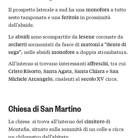
Il prospetto laterale a sud ha una
a tutto
monofora
sesto tamponata e una
in prossimità
feritoia
dell’abside.
Le
sono scompartite da
coronate da
absidi
lesene
sormontati da fasce di
archetti
mattoni a “dente di
; nelle absidi
a doppia strombatura.
sega”
monofore
All’interno si trovano interessanti
, tra cui
affreschi
,
,
e
Cristo Risorto
Santa Agata
Santa Chiara
San
, risalenti al
circa.
Michele Arcangelo
secolo XV
Chiesa di San Martino
La chiesa si trova all’interno del
di
cimitero
Montafia, situato sulla sommità di un colle a circa
un chilometro dall’abitato.