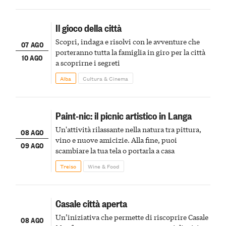
Il gioco della città
Scopri, indaga e risolvi con le avventure che
07 AGO
porteranno tutta la famiglia in giro per la città
10 AGO
a scoprirne i segreti
Alba
Cultura & Cinema
Paint-nic: il picnic artistico in Langa
Un'attività rilassante nella natura tra pittura,
08 AGO
vino e nuove amicizie. Alla fine, puoi
09 AGO
scambiare la tua tela o portarla a casa
Treiso
Wine & Food
Casale città aperta
Un’iniziativa che permette di riscoprire Casale
08 AGO