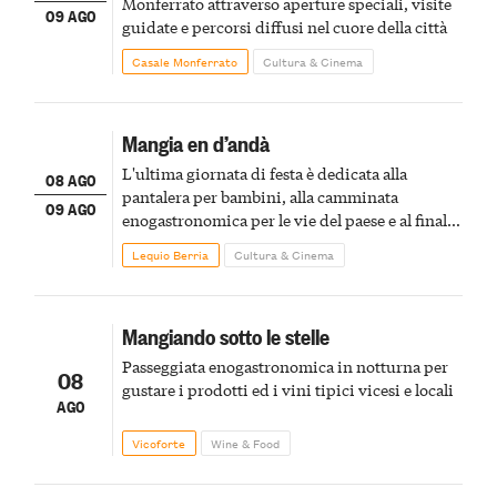
Monferrato attraverso aperture speciali, visite
09 AGO
guidate e percorsi diffusi nel cuore della città
Casale Monferrato
Cultura & Cinema
Mangia en d’andà
L'ultima giornata di festa è dedicata alla
08 AGO
pantalera per bambini, alla camminata
09 AGO
enogastronomica per le vie del paese e al finale
pirotecnico
Lequio Berria
Cultura & Cinema
Mangiando sotto le stelle
Passeggiata enogastronomica in notturna per
08
gustare i prodotti ed i vini tipici vicesi e locali
AGO
Vicoforte
Wine & Food