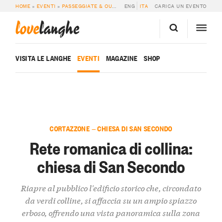
HOME
»
EVENTI
»
PASSEGGIATE & OUTDOOR
ENG
»
RETE ROMANICA DI COLLINA: C
ITA
CARICA UN EVENTO
love
langhe
VISITA LE LANGHE
EVENTI
MAGAZINE
SHOP
CORTAZZONE — CHIESA DI SAN SECONDO
Rete romanica di collina:
chiesa di San Secondo
Riapre al pubblico l'edificio storico che, circondato
da verdi colline, si affaccia su un ampio spiazzo
erboso, offrendo una vista panoramica sulla zona