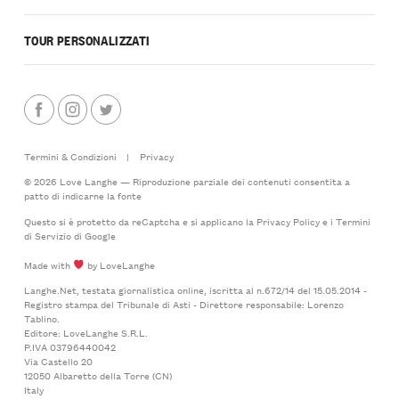
TOUR PERSONALIZZATI
Termini & Condizioni
|
Privacy
© 2026 Love Langhe — Riproduzione parziale dei contenuti consentita a
patto di indicarne la fonte
Questo si è protetto da reCaptcha e si applicano la
Privacy Policy
e i
Termini
di Servizio
di Google
Made with
by LoveLanghe
Langhe.Net, testata giornalistica online, iscritta al n.672/14 del 15.05.2014 -
Registro stampa del Tribunale di Asti - Direttore responsabile: Lorenzo
Tablino.
Editore: LoveLanghe S.R.L.
P.IVA 03796440042
Via Castello 20
12050 Albaretto della Torre (CN)
Italy