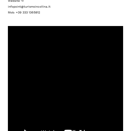
Website ↝
infopoint@turismoincollina.it
Mob: +39 333 1365812