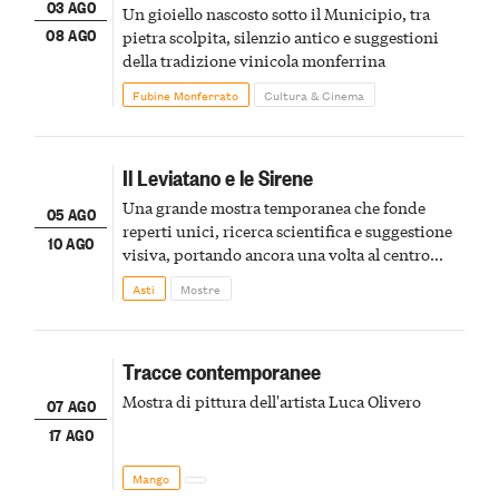
03 AGO
Un gioiello nascosto sotto il Municipio, tra
08 AGO
pietra scolpita, silenzio antico e suggestioni
della tradizione vinicola monferrina
Fubine Monferrato
Cultura & Cinema
Il Leviatano e le Sirene
Una grande mostra temporanea che fonde
05 AGO
reperti unici, ricerca scientifica e suggestione
10 AGO
visiva, portando ancora una volta al centro
della scena le meraviglie del passato astigiano
Asti
Mostre
Tracce contemporanee
Mostra di pittura dell'artista Luca Olivero
07 AGO
17 AGO
Mango