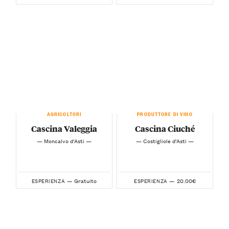
AGRICOLTORI
PRODUTTORE DI VINO
Cascina Valeggia
Cascina Ciuché
— Moncalvo d'Asti —
— Costigliole d’Asti —
Gratuito
20.00€
ESPERIENZA —
ESPERIENZA —