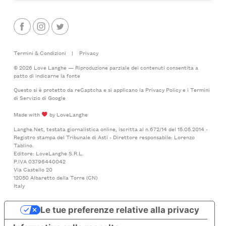
Termini & Condizioni
|
Privacy
© 2026 Love Langhe — Riproduzione parziale dei contenuti consentita a
patto di indicarne la fonte
Questo si è protetto da reCaptcha e si applicano la
Privacy Policy
e i
Termini
di Servizio
di Google
Made with
by LoveLanghe
Langhe.Net, testata giornalistica online, iscritta al n.672/14 del 15.05.2014 -
Registro stampa del Tribunale di Asti - Direttore responsabile: Lorenzo
Tablino.
Editore: LoveLanghe S.R.L.
P.IVA 03796440042
Via Castello 20
12050 Albaretto della Torre (CN)
Italy
Le tue preferenze relative alla privacy