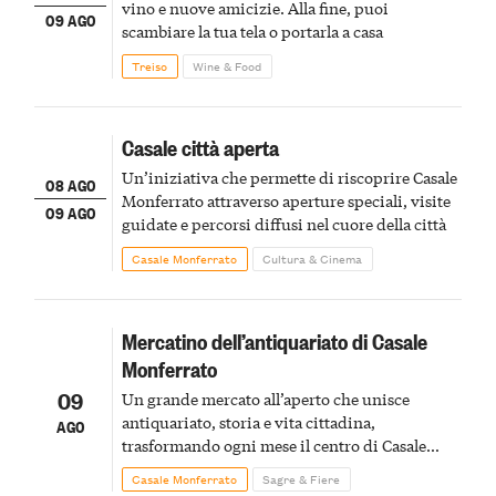
vino e nuove amicizie. Alla fine, puoi
09 AGO
scambiare la tua tela o portarla a casa
Treiso
Wine & Food
Casale città aperta
Un’iniziativa che permette di riscoprire Casale
08 AGO
Monferrato attraverso aperture speciali, visite
09 AGO
guidate e percorsi diffusi nel cuore della città
Casale Monferrato
Cultura & Cinema
Mercatino dell’antiquariato di Casale
Monferrato
09
Un grande mercato all’aperto che unisce
antiquariato, storia e vita cittadina,
AGO
trasformando ogni mese il centro di Casale
Monferrato in un luogo di scoperta e racconto
Casale Monferrato
Sagre & Fiere