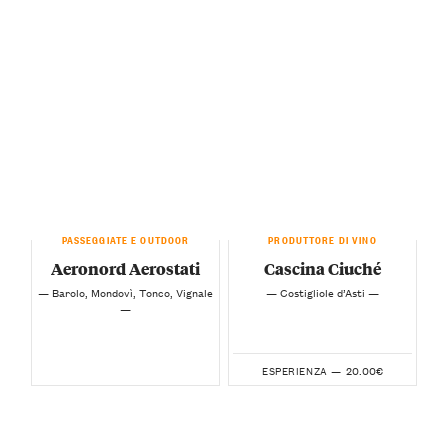
PASSEGGIATE E OUTDOOR
PRODUTTORE DI VINO
Aeronord Aerostati
Cascina Ciuché
— Barolo, Mondovì, Tonco, Vignale
— Costigliole d’Asti —
—
20.00€
ESPERIENZA —