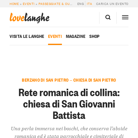
HOME
»
EVENTI
»
PASSEGGIATE & OUTDOOR
ENG
»
RETE ROMANICA DI COLLINA: C
ITA
CARICA UN EVENTO
love
langhe
VISITA LE LANGHE
EVENTI
MAGAZINE
SHOP
BERZANO DI SAN PIETRO — CHIESA DI SAN PIETRO
Rete romanica di collina:
chiesa di San Giovanni
Battista
Una perla immersa nei boschi, che conserva l’abside
romanica ed è stata parrocchiale e cimiteriale di