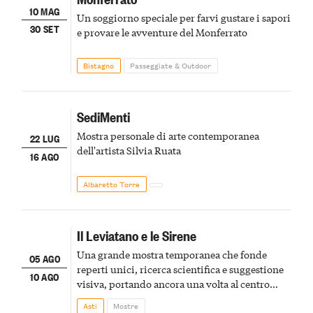
10 MAG
Un soggiorno speciale per farvi gustare i sapori
30 SET
e provare le avventure del Monferrato
Bistagno
Passeggiate & Outdoor
SediMenti
Mostra personale di arte contemporanea
22 LUG
dell'artista Silvia Ruata
16 AGO
Albaretto Torre
Il Leviatano e le Sirene
Una grande mostra temporanea che fonde
05 AGO
reperti unici, ricerca scientifica e suggestione
10 AGO
visiva, portando ancora una volta al centro
della scena le meraviglie del passato astigiano
Asti
Mostre