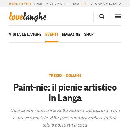
HOME
»
EVENTI
»
PAINT-NIC: IL PICNIC ARTISTICO IN LANGA
ENG
ITA
CARICA UN EVENTO
love
langhe
VISITA LE LANGHE
EVENTI
MAGAZINE
SHOP
TREISO — COLLINE
Paint-nic: il picnic artistico
in Langa
Un'attività rilassante nella natura tra pittura, vino
e nuove amicizie. Alla fine, puoi scambiare la tua
tela o portarla a casa