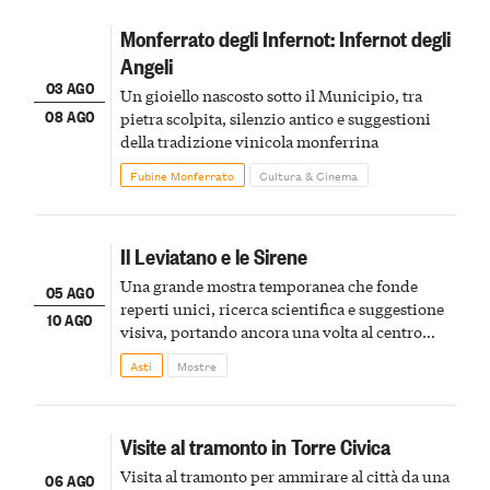
Monferrato degli Infernot: Infernot degli
Angeli
03 AGO
Un gioiello nascosto sotto il Municipio, tra
08 AGO
pietra scolpita, silenzio antico e suggestioni
della tradizione vinicola monferrina
Fubine Monferrato
Cultura & Cinema
Il Leviatano e le Sirene
Una grande mostra temporanea che fonde
05 AGO
reperti unici, ricerca scientifica e suggestione
10 AGO
visiva, portando ancora una volta al centro
della scena le meraviglie del passato astigiano
Asti
Mostre
Visite al tramonto in Torre Civica
Visita al tramonto per ammirare al città da una
06 AGO