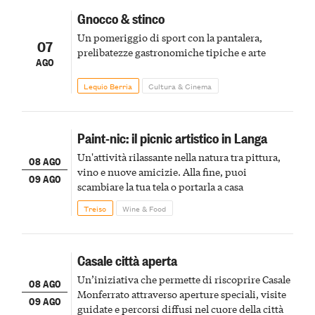
Gnocco & stinco
Un pomeriggio di sport con la pantalera,
07
prelibatezze gastronomiche tipiche e arte
AGO
Lequio Berria
Cultura & Cinema
Paint-nic: il picnic artistico in Langa
Un'attività rilassante nella natura tra pittura,
08 AGO
vino e nuove amicizie. Alla fine, puoi
09 AGO
scambiare la tua tela o portarla a casa
Treiso
Wine & Food
Casale città aperta
Un’iniziativa che permette di riscoprire Casale
08 AGO
Monferrato attraverso aperture speciali, visite
09 AGO
guidate e percorsi diffusi nel cuore della città