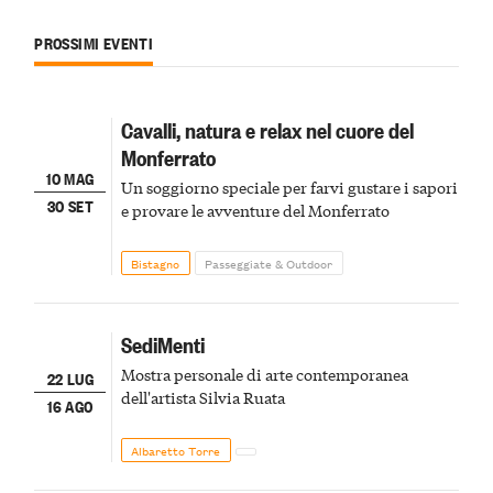
PROSSIMI EVENTI
Cavalli, natura e relax nel cuore del
Monferrato
10 MAG
Un soggiorno speciale per farvi gustare i sapori
30 SET
e provare le avventure del Monferrato
Bistagno
Passeggiate & Outdoor
SediMenti
Mostra personale di arte contemporanea
22 LUG
dell'artista Silvia Ruata
16 AGO
Albaretto Torre