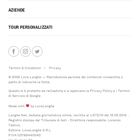
AZIENDE
TOUR PERSONALIZZATI
Termini & Condizioni
|
Privacy
© 2026 Love Langhe — Riproduzione parziale dei contenuti consentita a
patto di indicarne la fonte
Questo si è protetto da reCaptcha e si applicano la
Privacy Policy
e i
Termini
di Servizio
di Google
Made with
by LoveLanghe
Langhe.Net, testata giornalistica online, iscritta al n.672/14 del 15.05.2014 -
Registro stampa del Tribunale di Asti - Direttore responsabile: Lorenzo
Tablino.
Editore: LoveLanghe S.R.L.
P.IVA 03796440042
Via Castello 20