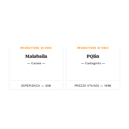
PRODUTTORE DI VINO
PRODUTTORE DI VINO
Malabaila
PQlin
— Canale —
— Castagnito —
20€
145€
ESPERIENZA —
PREZZO STANZE —