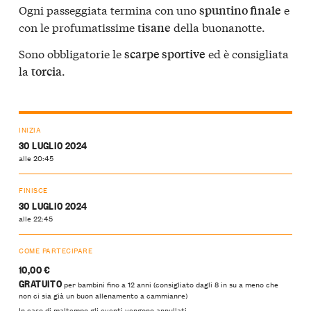
Ogni passeggiata termina con uno
e
spuntino finale
con le profumatissime
della buonanotte.
tisane
Sono obbligatorie le
ed è consigliata
scarpe sportive
la
.
torcia
INIZIA
30 LUGLIO 2024
alle 20:45
FINISCE
30 LUGLIO 2024
alle 22:45
COME PARTECIPARE
10,00 €
GRATUITO
per bambini fino a 12 anni (consigliato dagli 8 in su a meno che
non ci sia già un buon allenamento a cammianre)
In caso di maltempo gli eventi vengono annullati.