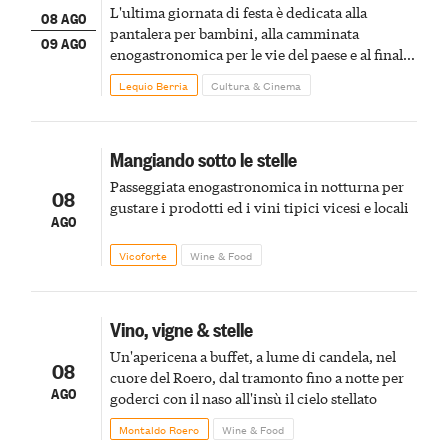
L'ultima giornata di festa è dedicata alla
08 AGO
pantalera per bambini, alla camminata
09 AGO
enogastronomica per le vie del paese e al finale
pirotecnico
Lequio Berria
Cultura & Cinema
Mangiando sotto le stelle
Passeggiata enogastronomica in notturna per
08
gustare i prodotti ed i vini tipici vicesi e locali
AGO
Vicoforte
Wine & Food
Vino, vigne & stelle
Un'apericena a buffet, a lume di candela, nel
08
cuore del Roero, dal tramonto fino a notte per
AGO
goderci con il naso all'insù il cielo stellato
Montaldo Roero
Wine & Food