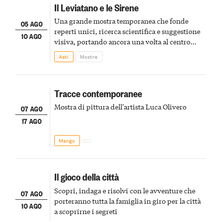
Il Leviatano e le Sirene
Una grande mostra temporanea che fonde
05 AGO
reperti unici, ricerca scientifica e suggestione
10 AGO
visiva, portando ancora una volta al centro
della scena le meraviglie del passato astigiano
Asti
Mostre
Tracce contemporanee
Mostra di pittura dell'artista Luca Olivero
07 AGO
17 AGO
Mango
Il gioco della città
Scopri, indaga e risolvi con le avventure che
07 AGO
porteranno tutta la famiglia in giro per la città
10 AGO
a scoprirne i segreti