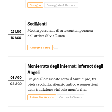
Bistagno
Passeggiate & Outdoor
SediMenti
Mostra personale di arte contemporanea
22 LUG
dell'artista Silvia Ruata
16 AGO
Albaretto Torre
Monferrato degli Infernot: Infernot degli
Angeli
03 AGO
Un gioiello nascosto sotto il Municipio, tra
08 AGO
pietra scolpita, silenzio antico e suggestioni
della tradizione vinicola monferrina
Fubine Monferrato
Cultura & Cinema