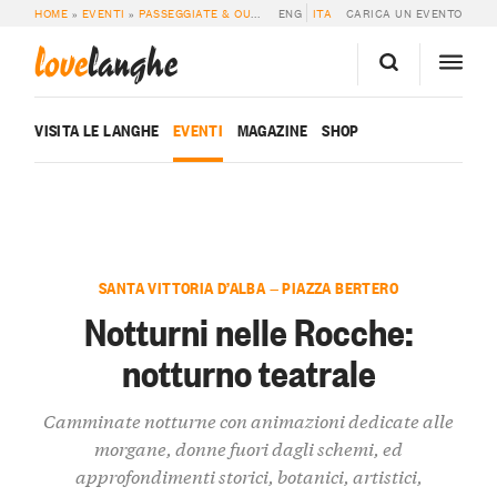
HOME
»
EVENTI
»
PASSEGGIATE & OUTDOOR
ENG
»
NOTTURNI NELLE ROCCHE: NO
ITA
CARICA UN EVENTO
love
langhe
VISITA LE LANGHE
EVENTI
MAGAZINE
SHOP
SANTA VITTORIA D’ALBA — PIAZZA BERTERO
Notturni nelle Rocche:
notturno teatrale
Camminate notturne con animazioni dedicate alle
morgane, donne fuori dagli schemi, ed
approfondimenti storici, botanici, artistici,