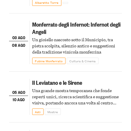
Albaretto Torre
Monferrato degli Infernot: Infernot degli
Angeli
03 AGO
Un gioiello nascosto sotto il Municipio, tra
08 AGO
pietra scolpita, silenzio antico e suggestioni
della tradizione vinicola monferrina
Fubine Monferrato
Cultura & Cinema
Il Leviatano e le Sirene
Una grande mostra temporanea che fonde
05 AGO
reperti unici, ricerca scientifica e suggestione
10 AGO
visiva, portando ancora una volta al centro
della scena le meraviglie del passato astigiano
Asti
Mostre