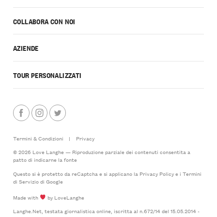
COLLABORA CON NOI
AZIENDE
TOUR PERSONALIZZATI
Termini & Condizioni
|
Privacy
© 2026 Love Langhe — Riproduzione parziale dei contenuti consentita a
patto di indicarne la fonte
Questo si è protetto da reCaptcha e si applicano la
Privacy Policy
e i
Termini
di Servizio
di Google
Made with
by LoveLanghe
Langhe.Net, testata giornalistica online, iscritta al n.672/14 del 15.05.2014 -