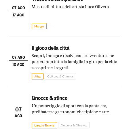
Mostra di pittura dell'artista Luca Olivero
07 AGO
17 AGO
Mango
Il gioco della città
Scopri, indaga e risolvi con le avventure che
07 AGO
porteranno tutta la famiglia in giro per la città
10 AGO
a scoprirne i segreti
Alba
Cultura & Cinema
Gnocco & stinco
Un pomeriggio di sport con la pantalera,
07
prelibatezze gastronomiche tipiche e arte
AGO
Lequio Berria
Cultura & Cinema