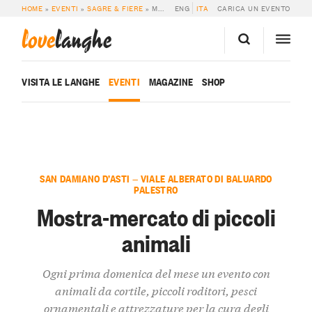
HOME
»
EVENTI
»
SAGRE & FIERE
»
MOSTRA-MERCATO DI PICCOLI ANIMALI
ENG
ITA
CARICA UN EVENTO
love
langhe
VISITA LE LANGHE
EVENTI
MAGAZINE
SHOP
SAN DAMIANO D’ASTI — VIALE ALBERATO DI BALUARDO
PALESTRO
Mostra-mercato di piccoli
animali
Ogni prima domenica del mese un evento con
animali da cortile, piccoli roditori, pesci
ornamentali e attrezzature per la cura degli