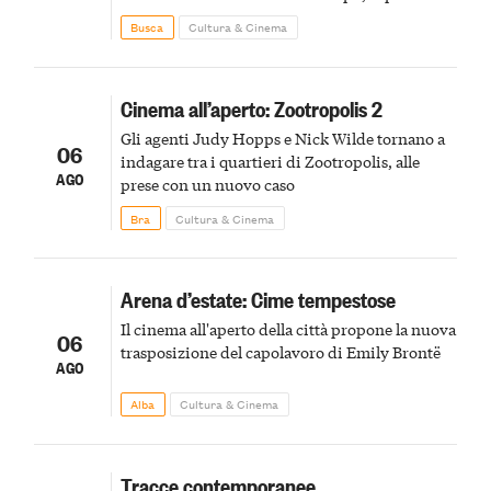
agli uccelli, le stimmate
Busca
Cultura & Cinema
Cinema all’aperto: Zootropolis 2
Gli agenti Judy Hopps e Nick Wilde tornano a
06
indagare tra i quartieri di Zootropolis, alle
AGO
prese con un nuovo caso
Bra
Cultura & Cinema
Arena d’estate: Cime tempestose
Il cinema all'aperto della città propone la nuova
06
trasposizione del capolavoro di Emily Brontë
AGO
Alba
Cultura & Cinema
Tracce contemporanee