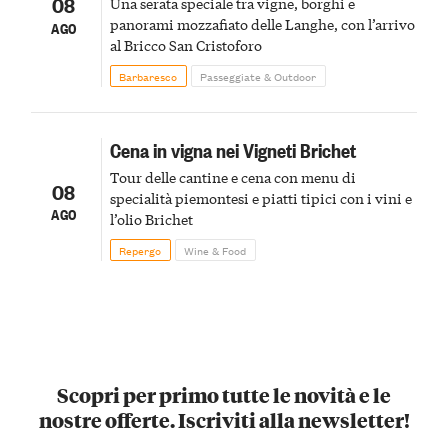
08
Una serata speciale tra vigne, borghi e
panorami mozzafiato delle Langhe, con l’arrivo
AGO
al Bricco San Cristoforo
Barbaresco
Passeggiate & Outdoor
Cena in vigna nei Vigneti Brichet
Tour delle cantine e cena con menu di
08
specialità piemontesi e piatti tipici con i vini e
AGO
l’olio Brichet
Repergo
Wine & Food
Scopri per primo tutte le novità e le
nostre offerte. Iscriviti alla newsletter!