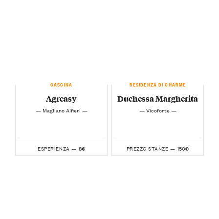
CASCINA
RESIDENZA DI CHARME
Agreasy
Duchessa Margherita
— Magliano Alfieri —
— Vicoforte —
8€
150€
ESPERIENZA —
PREZZO STANZE —