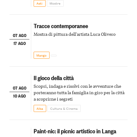
della scena le meraviglie del passato astigiano
Asti
Mostre
Tracce contemporanee
Mostra di pittura dell'artista Luca Olivero
07 AGO
17 AGO
Mango
Il gioco della città
Scopri, indaga e risolvi con le avventure che
07 AGO
porteranno tutta la famiglia in giro per la città
10 AGO
a scoprirne i segreti
Alba
Cultura & Cinema
Paint-nic: il picnic artistico in Langa