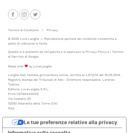
Termini & Condizioni
|
Privacy
© 2026 Love Langhe — Riproduzione parziale dei contenuti consentita a
patto di indicarne la fonte
Questo si è protetto da reCaptcha e si applicano la
Privacy Policy
e i
Termini
di Servizio
di Google
Made with
by LoveLanghe
Langhe.Net, testata giornalistica online, iscritta al n.672/14 del 15.05.2014 -
Registro stampa del Tribunale di Asti - Direttore responsabile: Lorenzo
Tablino.
Editore: LoveLanghe S.R.L.
P.IVA 03796440042
Via Castello 20
12050 Albaretto della Torre (CN)
Italy
Le tue preferenze relative alla privacy
Informativa sulla raccolta