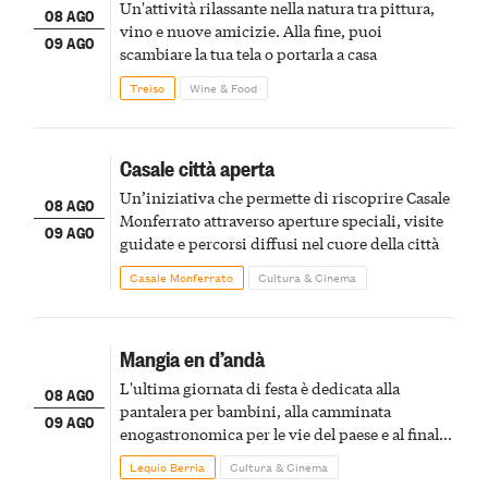
Un'attività rilassante nella natura tra pittura,
08 AGO
vino e nuove amicizie. Alla fine, puoi
09 AGO
scambiare la tua tela o portarla a casa
Treiso
Wine & Food
Casale città aperta
Un’iniziativa che permette di riscoprire Casale
08 AGO
Monferrato attraverso aperture speciali, visite
09 AGO
guidate e percorsi diffusi nel cuore della città
Casale Monferrato
Cultura & Cinema
Mangia en d’andà
L'ultima giornata di festa è dedicata alla
08 AGO
pantalera per bambini, alla camminata
09 AGO
enogastronomica per le vie del paese e al finale
pirotecnico
Lequio Berria
Cultura & Cinema