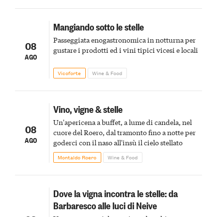
Mangiando sotto le stelle
Passeggiata enogastronomica in notturna per
08
gustare i prodotti ed i vini tipici vicesi e locali
AGO
Vicoforte
Wine & Food
Vino, vigne & stelle
Un'apericena a buffet, a lume di candela, nel
08
cuore del Roero, dal tramonto fino a notte per
AGO
goderci con il naso all'insù il cielo stellato
Montaldo Roero
Wine & Food
Dove la vigna incontra le stelle: da
Barbaresco alle luci di Neive