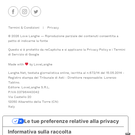
Termini & Condizioni
|
Privacy
© 2026 Love Langhe — Riproduzione parziale dei contenuti consentita a
patto di indicarne la fonte
Questo si è protetto da reCaptcha e si applicano la
Privacy Policy
e i
Termini
di Servizio
di Google
Made with
by LoveLanghe
Langhe.Net, testata giornalistica online, iscritta al n.672/14 del 15.05.2014 -
Registro stampa del Tribunale di Asti - Direttore responsabile: Lorenzo
Tablino.
Editore: LoveLanghe S.R.L.
P.IVA 03796440042
Via Castello 20
12050 Albaretto della Torre (CN)
Italy
Le tue preferenze relative alla privacy
Informativa sulla raccolta