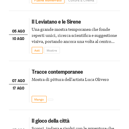
Fubine Monferrato
Cultura & Cinema
Il Leviatano e le Sirene
Una grande mostra temporanea che fonde
05 AGO
reperti unici, ricerca scientifica e suggestione
10 AGO
visiva, portando ancora una volta al centro
della scena le meraviglie del passato astigiano
Asti
Mostre
Tracce contemporanee
Mostra di pittura dell'artista Luca Olivero
07 AGO
17 AGO
Mango
Il gioco della città
Scopri, indaga e risolvi con le avventure che