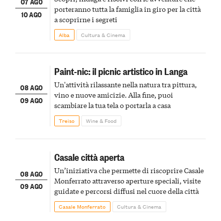
07 AGO
porteranno tutta la famiglia in giro per la città
10 AGO
a scoprirne i segreti
Alba
Cultura & Cinema
Paint-nic: il picnic artistico in Langa
Un'attività rilassante nella natura tra pittura,
08 AGO
vino e nuove amicizie. Alla fine, puoi
09 AGO
scambiare la tua tela o portarla a casa
Treiso
Wine & Food
Casale città aperta
Un’iniziativa che permette di riscoprire Casale
08 AGO
Monferrato attraverso aperture speciali, visite
09 AGO
guidate e percorsi diffusi nel cuore della città
Casale Monferrato
Cultura & Cinema