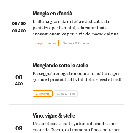
Mangia en d’andà
L'ultima giornata di festa è dedicata alla
08 AGO
pantalera per bambini, alla camminata
09 AGO
enogastronomica per le vie del paese e al finale
pirotecnico
Lequio Berria
Cultura & Cinema
Mangiando sotto le stelle
Passeggiata enogastronomica in notturna per
08
gustare i prodotti ed i vini tipici vicesi e locali
AGO
Vicoforte
Wine & Food
Vino, vigne & stelle
Un'apericena a buffet, a lume di candela, nel
08
cuore del Roero, dal tramonto fino a notte per