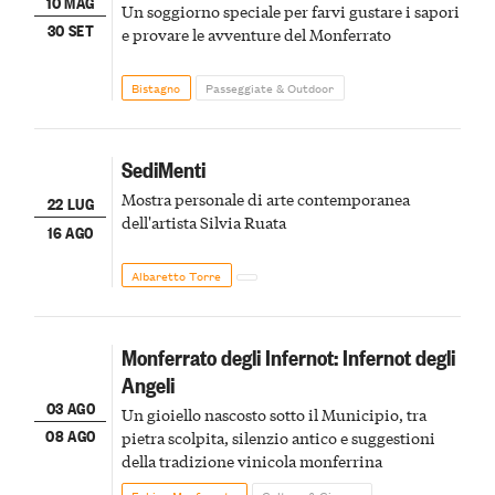
10 MAG
Un soggiorno speciale per farvi gustare i sapori
30 SET
e provare le avventure del Monferrato
Bistagno
Passeggiate & Outdoor
SediMenti
Mostra personale di arte contemporanea
22 LUG
dell'artista Silvia Ruata
16 AGO
Albaretto Torre
Monferrato degli Infernot: Infernot degli
Angeli
03 AGO
Un gioiello nascosto sotto il Municipio, tra
08 AGO
pietra scolpita, silenzio antico e suggestioni
della tradizione vinicola monferrina