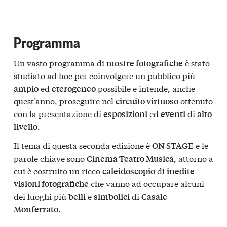
Programma
Un vasto programma di
è stato
mostre fotografiche
studiato ad hoc per coinvolgere un pubblico più
ed
possibile e intende, anche
ampio
eterogeneo
quest’anno, proseguire nel
ottenuto
circuito virtuoso
con la presentazione di
ed
di
esposizioni
eventi
alto
.
livello
Il tema di questa seconda edizione è
e le
ON STAGE
parole chiave sono
, attorno a
Cinema Teatro Musica
cui è costruito un ricco
di
caleidoscopio
inedite
che vanno ad occupare alcuni
visioni fotografiche
dei luoghi più
e
di
belli
simbolici
Casale
.
Monferrato