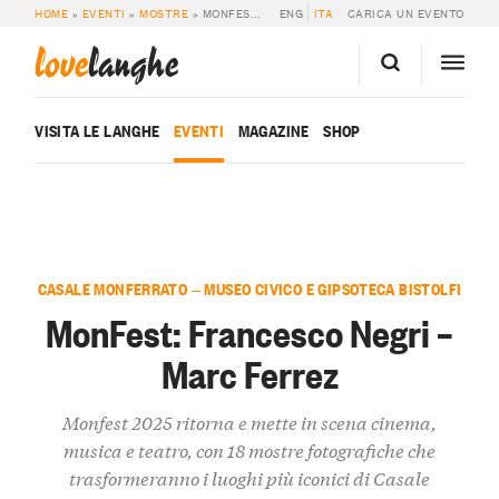
HOME
»
EVENTI
»
MOSTRE
»
MONFEST: FRANCESCO NEGRI – MARC FERREZ
ENG
ITA
CARICA UN EVENTO
love
langhe
VISITA LE LANGHE
EVENTI
MAGAZINE
SHOP
CASALE MONFERRATO — MUSEO CIVICO E GIPSOTECA BISTOLFI
MonFest: Francesco Negri –
Marc Ferrez
Monfest 2025 ritorna e mette in scena cinema,
musica e teatro, con 18 mostre fotografiche che
trasformeranno i luoghi più iconici di Casale