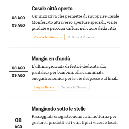
Casale città aperta
Un’iniziativa che permette di riscoprire Casale
08 AGO
Monferrato attraverso aperture speciali, visite
09 AGO
guidate e percorsi diffusi nel cuore della città
Casale Monferrato
Cultura & Cinema
Mangia en d’andà
L'ultima giornata di festa è dedicata alla
08 AGO
pantalera per bambini, alla camminata
09 AGO
enogastronomica per le vie del paese e al finale
pirotecnico
Lequio Berria
Cultura & Cinema
Mangiando sotto le stelle
Passeggiata enogastronomica in notturna per
08
gustare i prodotti ed i vini tipici vicesi e locali
AGO