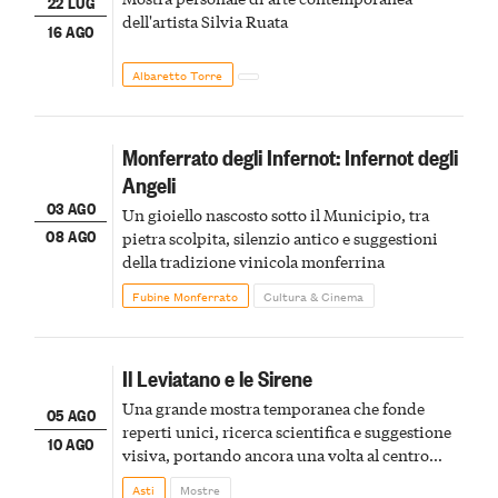
22 LUG
dell'artista Silvia Ruata
16 AGO
Albaretto Torre
Monferrato degli Infernot: Infernot degli
Angeli
03 AGO
Un gioiello nascosto sotto il Municipio, tra
08 AGO
pietra scolpita, silenzio antico e suggestioni
della tradizione vinicola monferrina
Fubine Monferrato
Cultura & Cinema
Il Leviatano e le Sirene
Una grande mostra temporanea che fonde
05 AGO
reperti unici, ricerca scientifica e suggestione
10 AGO
visiva, portando ancora una volta al centro
della scena le meraviglie del passato astigiano
Asti
Mostre