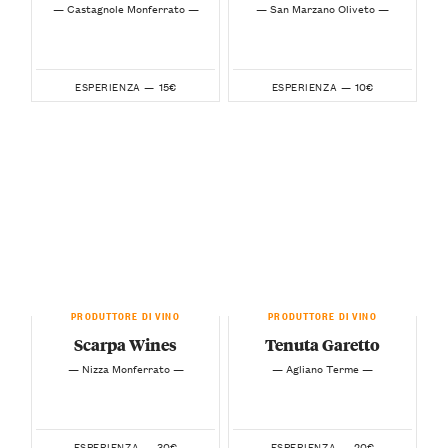
— Castagnole Monferrato —
— San Marzano Oliveto —
15€
10€
ESPERIENZA —
ESPERIENZA —
PRODUTTORE DI VINO
PRODUTTORE DI VINO
Scarpa Wines
Tenuta Garetto
— Nizza Monferrato —
— Agliano Terme —
30€
20€
ESPERIENZA —
ESPERIENZA —