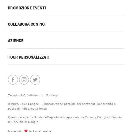
PROMOZIONE EVENTI
COLLABORA CON NOI
AZIENDE
TOUR PERSONALIZZATI
Termini & Condizioni
|
Privacy
© 2026 Love Langhe — Riproduzione parziale dei contenuti consentita a
patto di indicarne la fonte
Questo si è protetto da reCaptcha e si applicano la
Privacy Policy
e i
Termini
di Servizio
di Google
Made with
by LoveLanghe