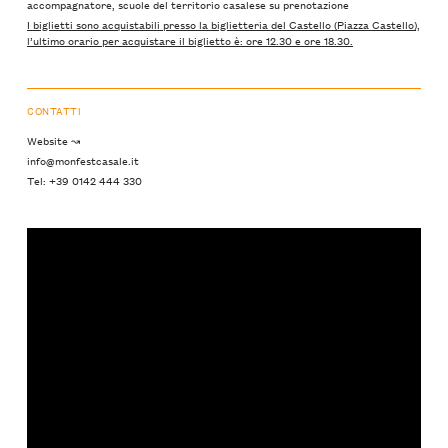
accompagnatore, scuole del territorio casalese su prenotazione
I biglietti sono acquistabili presso la biglietteria del Castello (Piazza Castello),
l’ultimo orario per acquistare il biglietto è: ore 12.30 e ore 18.30.
CONTATTI
Website ↝
info@monfestcasale.it
Tel: +39 0142 444 330