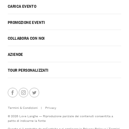
CARICA EVENTO
PROMOZIONE EVENTI
COLLABORA CON NOI
AZIENDE
TOUR PERSONALIZZATI
Termini & Condizioni
|
Privacy
© 2026 Love Langhe — Riproduzione parziale dei contenuti consentita a
patto di indicarne la fonte
Questo si è protetto da reCaptcha e si applicano la
Privacy Policy
e i
Termini