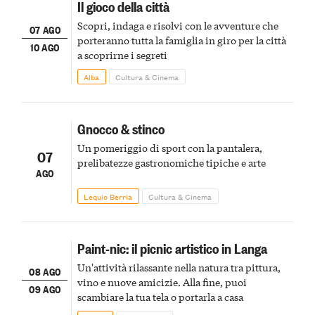
Il gioco della città
Scopri, indaga e risolvi con le avventure che
07 AGO
porteranno tutta la famiglia in giro per la città
10 AGO
a scoprirne i segreti
Alba
Cultura & Cinema
Gnocco & stinco
Un pomeriggio di sport con la pantalera,
07
prelibatezze gastronomiche tipiche e arte
AGO
Lequio Berria
Cultura & Cinema
Paint-nic: il picnic artistico in Langa
Un'attività rilassante nella natura tra pittura,
08 AGO
vino e nuove amicizie. Alla fine, puoi
09 AGO
scambiare la tua tela o portarla a casa