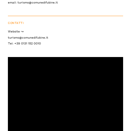
email: turismo@comunedifubine.it
CONTATTI
Website ↝
turismo@comunedifubine.it
Tel: +39 0131 152 0010