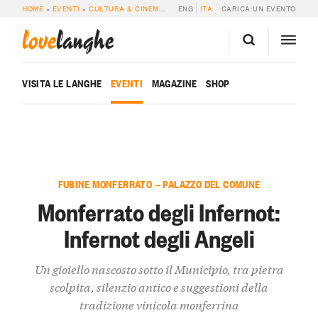
HOME
»
EVENTI
»
CULTURA & CINEMA
»
MONFERRATO DEGLI INFERNOT: INFER
ENG
ITA
CARICA UN EVENTO
love
langhe
VISITA LE LANGHE
EVENTI
MAGAZINE
SHOP
FUBINE MONFERRATO — PALAZZO DEL COMUNE
Monferrato degli Infernot:
Infernot degli Angeli
Un gioiello nascosto sotto il Municipio, tra pietra
scolpita, silenzio antico e suggestioni della
tradizione vinicola monferrina