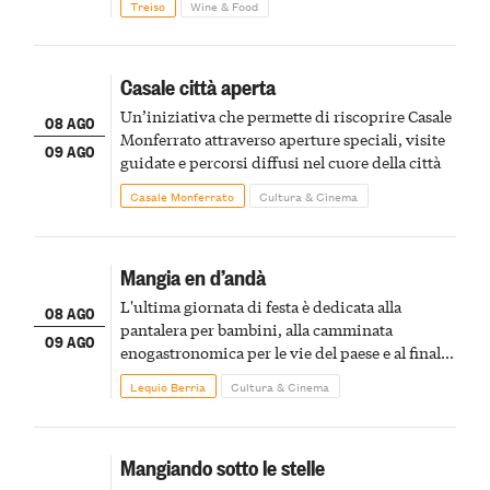
Treiso
Wine & Food
Casale città aperta
Un’iniziativa che permette di riscoprire Casale
08 AGO
Monferrato attraverso aperture speciali, visite
09 AGO
guidate e percorsi diffusi nel cuore della città
Casale Monferrato
Cultura & Cinema
Mangia en d’andà
L'ultima giornata di festa è dedicata alla
08 AGO
pantalera per bambini, alla camminata
09 AGO
enogastronomica per le vie del paese e al finale
pirotecnico
Lequio Berria
Cultura & Cinema
Mangiando sotto le stelle