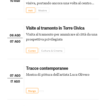
10 AGO
visiva, portando ancora una volta al centro
della scena le meraviglie del passato astigiano
Asti
Mostre
Visite al tramonto in Torre Civica
Visita al tramonto per ammirare al città da una
06 AGO
prospettiva privilegiata
07 AGO
Cuneo
Cultura & Cinema
Tracce contemporanee
Mostra di pittura dell'artista Luca Olivero
07 AGO
17 AGO
Mango