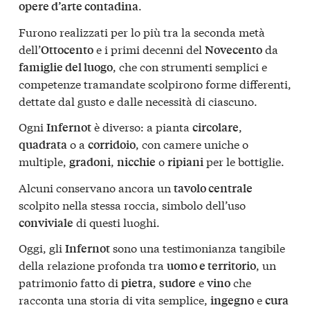
.
opere d’arte contadina
Furono realizzati per lo più tra la seconda metà
dell’
e i primi decenni del
da
Ottocento
Novecento
, che con strumenti semplici e
famiglie del luogo
competenze tramandate scolpirono forme differenti,
dettate dal gusto e dalle necessità di ciascuno.
Ogni
è diverso: a pianta
,
Infernot
circolare
o a
, con camere uniche o
quadrata
corridoio
multiple,
,
o
per le bottiglie.
gradoni
nicchie
ripiani
Alcuni conservano ancora un
tavolo centrale
scolpito nella stessa roccia, simbolo dell’uso
di questi luoghi.
conviviale
Oggi, gli
sono una testimonianza tangibile
Infernot
della relazione profonda tra
, un
uomo e territorio
patrimonio fatto di
,
e
che
pietra
sudore
vino
racconta una storia di vita semplice,
e
ingegno
cura