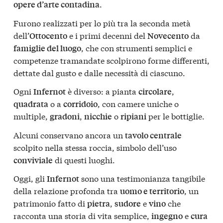
.
opere d’arte contadina
Furono realizzati per lo più tra la seconda metà
dell’
e i primi decenni del
da
Ottocento
Novecento
, che con strumenti semplici e
famiglie del luogo
competenze tramandate scolpirono forme differenti,
dettate dal gusto e dalle necessità di ciascuno.
Ogni
è diverso: a pianta
,
Infernot
circolare
o a
, con camere uniche o
quadrata
corridoio
multiple,
,
o
per le bottiglie.
gradoni
nicchie
ripiani
Alcuni conservano ancora un
tavolo centrale
scolpito nella stessa roccia, simbolo dell’uso
di questi luoghi.
conviviale
Oggi, gli
sono una testimonianza tangibile
Infernot
della relazione profonda tra
, un
uomo e territorio
patrimonio fatto di
,
e
che
pietra
sudore
vino
racconta una storia di vita semplice,
e
ingegno
cura