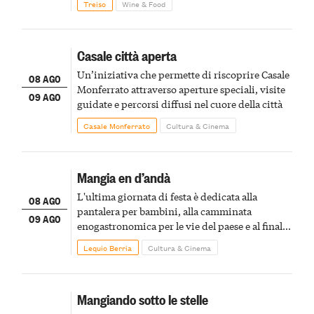
Treiso
Wine & Food
Casale città aperta
Un’iniziativa che permette di riscoprire Casale
08 AGO
Monferrato attraverso aperture speciali, visite
09 AGO
guidate e percorsi diffusi nel cuore della città
Casale Monferrato
Cultura & Cinema
Mangia en d’andà
L'ultima giornata di festa è dedicata alla
08 AGO
pantalera per bambini, alla camminata
09 AGO
enogastronomica per le vie del paese e al finale
pirotecnico
Lequio Berria
Cultura & Cinema
Mangiando sotto le stelle