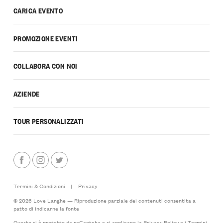
CARICA EVENTO
PROMOZIONE EVENTI
COLLABORA CON NOI
AZIENDE
TOUR PERSONALIZZATI
Termini & Condizioni
|
Privacy
© 2026 Love Langhe — Riproduzione parziale dei contenuti consentita a
patto di indicarne la fonte
Questo si è protetto da reCaptcha e si applicano la
Privacy Policy
e i
Termini