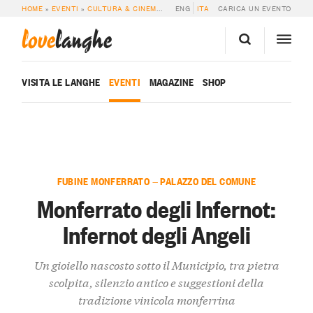
HOME
»
EVENTI
»
CULTURA & CINEMA
»
MONFERRATO DEGLI INFERNOT: INFER
ENG
ITA
CARICA UN EVENTO
love
langhe
VISITA LE LANGHE
EVENTI
MAGAZINE
SHOP
FUBINE MONFERRATO — PALAZZO DEL COMUNE
Monferrato degli Infernot:
Infernot degli Angeli
Un gioiello nascosto sotto il Municipio, tra pietra
scolpita, silenzio antico e suggestioni della
tradizione vinicola monferrina