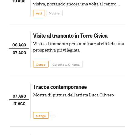
10 AGO
visiva, portando ancora una volta al centro
della scena le meraviglie del passato astigiano
Asti
Mostre
Visite al tramonto in Torre Civica
Visita al tramonto per ammirare al città da una
06 AGO
prospettiva privilegiata
07 AGO
Cuneo
Cultura & Cinema
Tracce contemporanee
Mostra di pittura dell'artista Luca Olivero
07 AGO
17 AGO
Mango