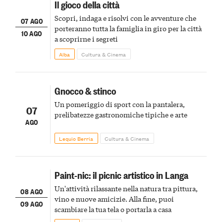
Il gioco della città
Scopri, indaga e risolvi con le avventure che
07 AGO
porteranno tutta la famiglia in giro per la città
10 AGO
a scoprirne i segreti
Alba
Cultura & Cinema
Gnocco & stinco
Un pomeriggio di sport con la pantalera,
07
prelibatezze gastronomiche tipiche e arte
AGO
Lequio Berria
Cultura & Cinema
Paint-nic: il picnic artistico in Langa
Un'attività rilassante nella natura tra pittura,
08 AGO
vino e nuove amicizie. Alla fine, puoi
09 AGO
scambiare la tua tela o portarla a casa