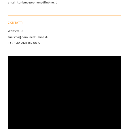
email: turismo@comunedifubine.it
CONTATTI
Website ↝
turismo@comunedifubine.it
Tel: +39 0131 152 0010