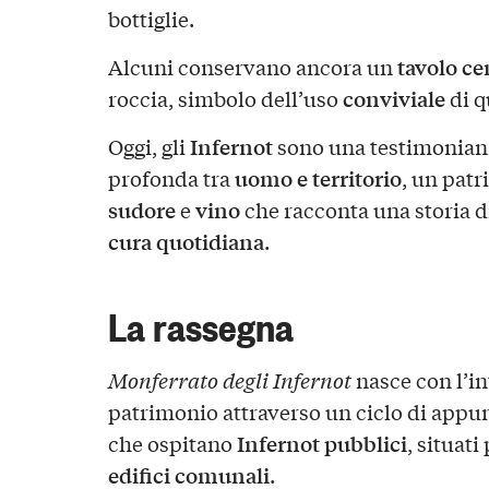
bottiglie.
tavolo ce
Alcuni conservano ancora un
conviviale
roccia, simbolo dell’uso
di q
Infernot
Oggi, gli
sono una testimonianz
uomo e territorio
profonda tra
, un patr
sudore
vino
e
che racconta una storia d
cura quotidiana
.
La rassegna
Monferrato degli Infernot
nasce con l’in
patrimonio attraverso un ciclo di appu
Infernot pubblici
che ospitano
, situat
edifici comunali
.