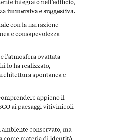
nte integrato nell’edificio,
immersiva
suggestiva
nza
e
.
nale
con la narrazione
anea e consapevolezza
 e l’atmosfera ovattata
hi lo ha realizzato,
rchitettura spontanea e
i comprendere appieno il
SCO
ai paesaggi vitivinicoli
n ambiente conservato, ma
a
identità
come materia di
,