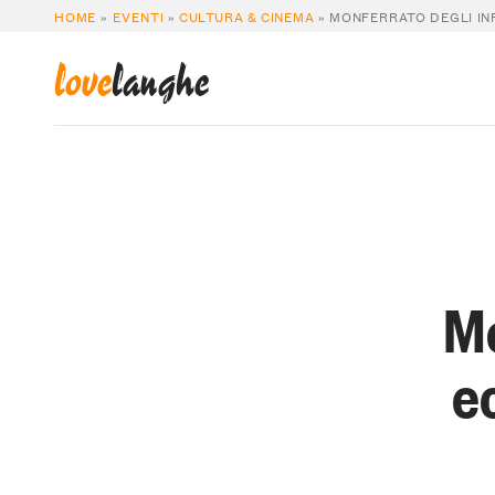
HOME
»
EVENTI
»
CULTURA & CINEMA
»
MONFERRATO DEGLI IN
love
langhe
Mo
e