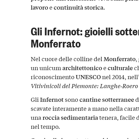
lavoro
continuità storica
e
.
Gli Infernot: gioielli sott
Monferrato
Monferrato
Nel cuore delle colline del
,
architettonico
culturale
un unicum
e
ch
UNESCO
riconoscimento
nel 2014, nell
Vitivinicoli del Piemonte: Langhe‑Roero
Infernot
cantine sotterranee
Gli
sono
d
scavate interamente a mano nella carat
roccia sedimentaria
una
tenera, facile
nel tempo.