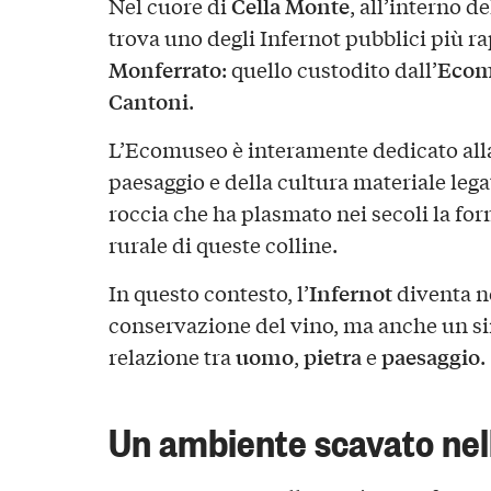
Cella Monte
Nel cuore di
, all’interno d
trova uno degli Infernot pubblici più r
Monferrato
Ecomu
: quello custodito dall’
Cantoni
.
L’Ecomuseo è interamente dedicato alla
paesaggio e della cultura materiale lega
roccia che ha plasmato nei secoli la for
rurale di queste colline.
Infernot
In questo contesto, l’
diventa n
conservazione del vino, ma anche un s
uomo
pietra
paesaggio
relazione tra
,
e
.
Un ambiente scavato ne