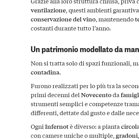
Grazie alla loro struttura chiusa, priva 
ventilazione
, questi ambienti garantiva
conservazione del vino
t
, mantenendo
costanti durante tutto l’anno.
Un patrimonio modellato da man
Non si tratta solo di spazi funzionali, 
contadina
.
Furono realizzati per lo più tra la seco
Novecento
famigl
primi decenni del
da
strumenti semplici e competenze tram
differenti, dettate dal gusto e dalle nec
Infernot
circol
Ogni
è diverso: a pianta
gradoni
con camere uniche o multiple,