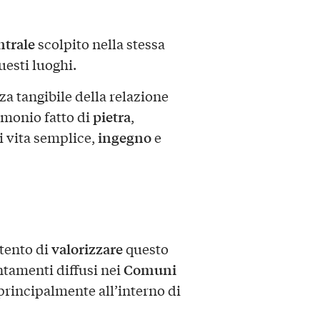
ntrale
scolpito nella stessa
uesti luoghi.
a tangibile della relazione
pietra
imonio fatto di
,
ingegno
i vita semplice,
e
valorizzare
tento di
questo
Comuni
ntamenti diffusi nei
i principalmente all’interno di