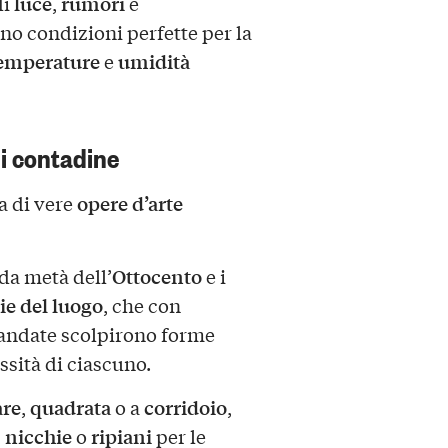
luce
rumori
di
,
e
no condizioni perfette per la
emperature
umidità
e
i contadine
opere d’arte
ma di vere
Ottocento
nda metà dell’
e i
ie del luogo
, che con
andate scolpirono forme
essità di ciascuno.
are
quadrata
corridoio
,
o a
,
nicchie
ripiani
,
o
per le