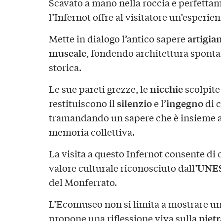
Scavato a mano nella roccia e perfettame
l’Infernot offre al visitatore un’esperie
artigia
Mette in dialogo l’antico sapere
museale
, fondendo architettura spont
storica.
nicchie
Le sue pareti grezze, le
scolpite
silenzio
ingegno
restituiscono il
e l’
di c
tramandando un sapere che è insieme a
memoria collettiva.
La visita a questo Infernot consente d
UNE
valore culturale riconosciuto dall’
del Monferrato.
L’Ecomuseo non si limita a mostrare u
pietr
propone una riflessione viva sulla