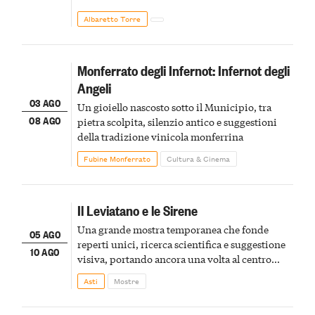
Albaretto Torre
Monferrato degli Infernot: Infernot degli
Angeli
03 AGO
Un gioiello nascosto sotto il Municipio, tra
08 AGO
pietra scolpita, silenzio antico e suggestioni
della tradizione vinicola monferrina
Fubine Monferrato
Cultura & Cinema
Il Leviatano e le Sirene
Una grande mostra temporanea che fonde
05 AGO
reperti unici, ricerca scientifica e suggestione
10 AGO
visiva, portando ancora una volta al centro
della scena le meraviglie del passato astigiano
Asti
Mostre