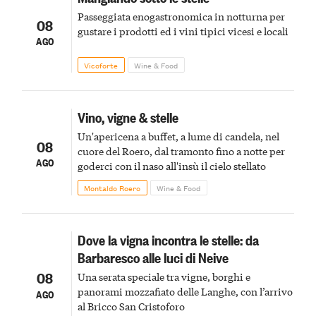
Passeggiata enogastronomica in notturna per
08
gustare i prodotti ed i vini tipici vicesi e locali
AGO
Vicoforte
Wine & Food
Vino, vigne & stelle
Un'apericena a buffet, a lume di candela, nel
08
cuore del Roero, dal tramonto fino a notte per
AGO
goderci con il naso all'insù il cielo stellato
Montaldo Roero
Wine & Food
Dove la vigna incontra le stelle: da
Barbaresco alle luci di Neive
08
Una serata speciale tra vigne, borghi e
panorami mozzafiato delle Langhe, con l’arrivo
AGO
al Bricco San Cristoforo