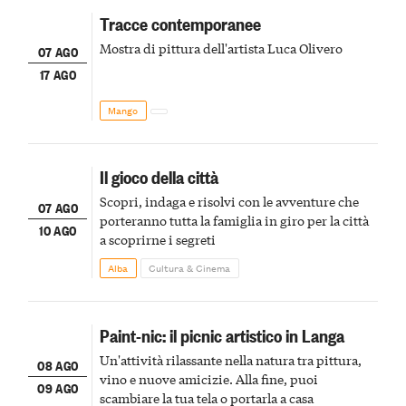
Tracce contemporanee
Mostra di pittura dell'artista Luca Olivero
07 AGO
17 AGO
Mango
Il gioco della città
Scopri, indaga e risolvi con le avventure che
07 AGO
porteranno tutta la famiglia in giro per la città
10 AGO
a scoprirne i segreti
Alba
Cultura & Cinema
Paint-nic: il picnic artistico in Langa
Un'attività rilassante nella natura tra pittura,
08 AGO
vino e nuove amicizie. Alla fine, puoi
09 AGO
scambiare la tua tela o portarla a casa