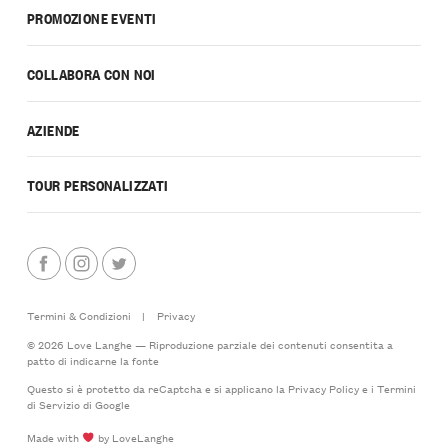
PROMOZIONE EVENTI
COLLABORA CON NOI
AZIENDE
TOUR PERSONALIZZATI
Termini & Condizioni
|
Privacy
© 2026 Love Langhe — Riproduzione parziale dei contenuti consentita a
patto di indicarne la fonte
Questo si è protetto da reCaptcha e si applicano la
Privacy Policy
e i
Termini
di Servizio
di Google
Made with
by LoveLanghe