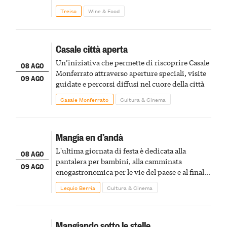
Treiso
Wine & Food
Casale città aperta
Un’iniziativa che permette di riscoprire Casale
08 AGO
Monferrato attraverso aperture speciali, visite
09 AGO
guidate e percorsi diffusi nel cuore della città
Casale Monferrato
Cultura & Cinema
Mangia en d’andà
L'ultima giornata di festa è dedicata alla
08 AGO
pantalera per bambini, alla camminata
09 AGO
enogastronomica per le vie del paese e al finale
pirotecnico
Lequio Berria
Cultura & Cinema
Mangiando sotto le stelle