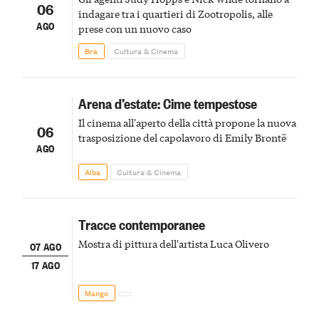
06
indagare tra i quartieri di Zootropolis, alle
AGO
prese con un nuovo caso
Bra
Cultura & Cinema
Arena d’estate: Cime tempestose
Il cinema all'aperto della città propone la nuova
06
trasposizione del capolavoro di Emily Brontë
AGO
Alba
Cultura & Cinema
Tracce contemporanee
Mostra di pittura dell'artista Luca Olivero
07 AGO
17 AGO
Mango