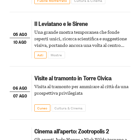
Fubine Monferrato
Cultura & Cinema
Il Leviatano e le Sirene
Una grande mostra temporanea che fonde
05 AGO
reperti unici, ricerca scientifica e suggestione
10 AGO
visiva, portando ancora una volta al centro
della scena le meraviglie del passato astigiano
Asti
Mostre
Visite al tramonto in Torre Civica
Visita al tramonto per ammirare al città da una
06 AGO
prospettiva privilegiata
07 AGO
Cuneo
Cultura & Cinema
Cinema all’aperto: Zootropolis 2
Gli agenti Judy Hopps e Nick Wilde tornano a